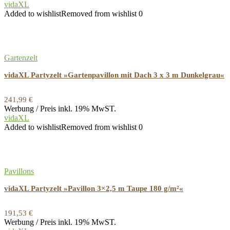
vidaXL
Partyzelt
Added to wishlist
Removed from wishlist
0
Pavillon 3×3
Pavillon 3×4
Pavillons
Gartenzelt
Pergola
vidaXL Partyzelt »Gartenpavillon mit Dach 3 x 3 m Dunkelgrau«
Pop Up Pavillons
All categories
241,99
€
Werbung / Preis inkl. 19% MwST.
vidaXL
Added to wishlist
Removed from wishlist
0
Pavillons
vidaXL Partyzelt »Pavillon 3×2,5 m Taupe 180 g/m²«
191,53
€
Werbung / Preis inkl. 19% MwST.