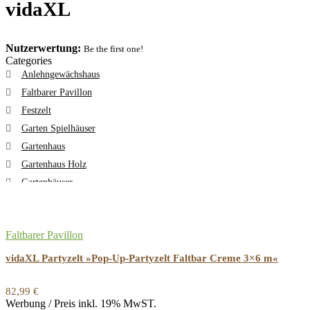
vidaXL
Nutzerwertung:
Be the first one!
Categories
Anlehngewächshaus
Faltbarer Pavillon
Festzelt
Garten Spielhäuser
Gartenhaus
Gartenhaus Holz
Gartenhäuser
Gartenzelt
Geräteschuppen Holz
Faltbarer Pavillon
Gewächshäuser
Grillpavillon
vidaXL Partyzelt »Pop-Up-Partyzelt Faltbar Creme 3×6 m«
Großes Gewächshaus
Kleines Gewächshaus
82,99
€
Werbung / Preis inkl. 19% MwST.
Mini Gewächshaus