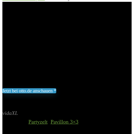
& Doppeldach 3×3 m Creme«
vidaXL Partyzelt »Pavillon mit
Seitenwänden & Doppeldach 3×3
m Creme«
Add to wishlist
Added to wishlist
Removed from wishlist
0
192,32
€
Jetzt bei otto.de anschauen *
Inklusive gesetzliche MWST zzgl. Versand
Aktualisiert am 5. August 2026 23:59
II Preis inkl. 19% MwSt.
vidaXL
Categories:
Partyzelt
,
Pavillon 3×3