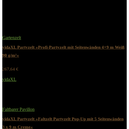
Related Products
Gartenzelt
vidaXL Partyzelt »Profi-Partyzelt mit Seitenwänden 4×9 m Weiß
90 g/m²«
267,64
€
Werbung / Preis inkl. 19% MwST.
vidaXL
Added to wishlist
Removed from wishlist
0
Faltbarer Pavillon
vidaXL Partyzelt »Faltzelt Partyzelt Pop-Up mit 5 Seitenwänden
3 x 9 m Creme«