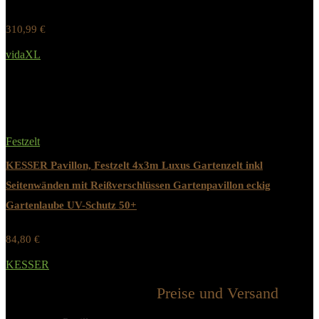
310,99
€
Werbung / Preis inkl. 19% MwST.
vidaXL
Added to wishlist
Removed from wishlist
0
Festzelt
KESSER Pavillon, Festzelt 4x3m Luxus Gartenzelt inkl
Seitenwänden mit Reißverschlüssen Gartenpavillon eckig
Gartenlaube UV-Schutz 50+
84,80
€
Werbung / Preis inkl. 19% MwST.
KESSER
Added to wishlist
Removed from wishlist
1
Preise und Versand
Alle Kategorien