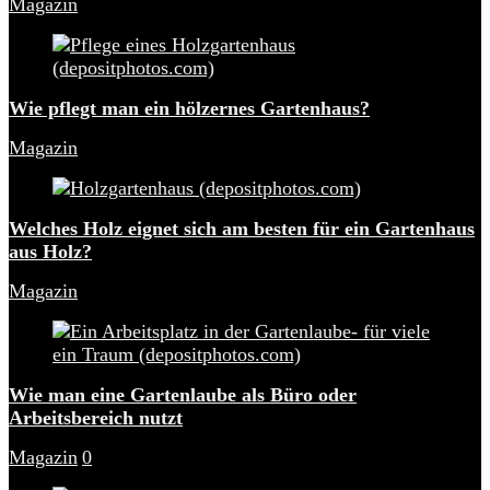
Magazin
Wie pflegt man ein hölzernes Gartenhaus?
Magazin
Welches Holz eignet sich am besten für ein Gartenhaus
aus Holz?
Magazin
Wie man eine Gartenlaube als Büro oder
Arbeitsbereich nutzt
Magazin
0