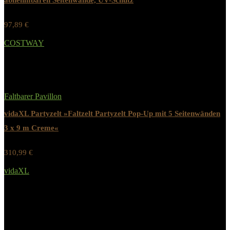
abnehmbaren Seitenwände, UV-Schutz
97,89
€
Werbung / Preis inkl. 19% MwST.
COSTWAY
Added to wishlist
Removed from wishlist
0
Faltbarer Pavillon
vidaXL Partyzelt »Faltzelt Partyzelt Pop-Up mit 5 Seitenwänden
3 x 9 m Creme«
310,99
€
Werbung / Preis inkl. 19% MwST.
vidaXL
Added to wishlist
Removed from wishlist
0