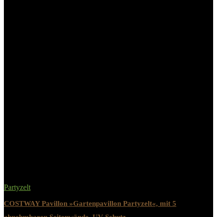
Seitenwänden & Dach 3×3 m
Anthrazit«
Material Dach
Gewebe
Tiefe außen
300 cm
Breite außen
300 cm
Related Products
Partyzelt
COSTWAY Pavillon »Gartenpavillon Partyzelt«, mit 5