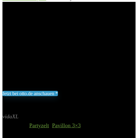
& Dach 3×3 m Anthrazit«
vidaXL Partyzelt »Pavillon mit
Seitenwänden & Dach 3×3 m
Anthrazit«
Add to wishlist
Added to wishlist
Removed from wishlist
0
191,53
€
Jetzt bei otto.de anschauen *
Inklusive gesetzliche MWST zzgl. Versand
Aktualisiert am 8. August 2026 01:20
II Preis inkl. 19% MwSt.
vidaXL
Categories:
Partyzelt
,
Pavillon 3×3