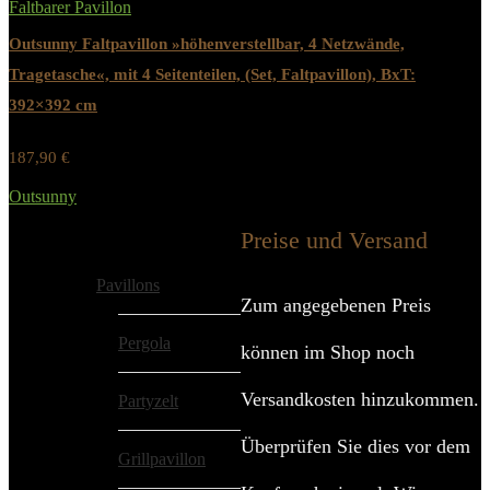
Faltbarer Pavillon
Outsunny Faltpavillon »höhenverstellbar, 4 Netzwände,
Tragetasche«, mit 4 Seitenteilen, (Set, Faltpavillon), BxT:
392×392 cm
187,90
€
Werbung / Preis inkl. 19% MwST.
Outsunny
Added to wishlist
Removed from wishlist
0
Preise und Versand
Alle Kategorien
Pavillons
Zum angegebenen Preis
Pergola
können im Shop noch
Versandkosten hinzukommen.
Partyzelt
Überprüfen Sie dies vor dem
Grillpavillon