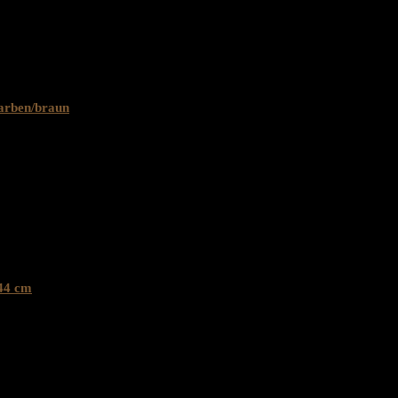
farben/braun
244 cm