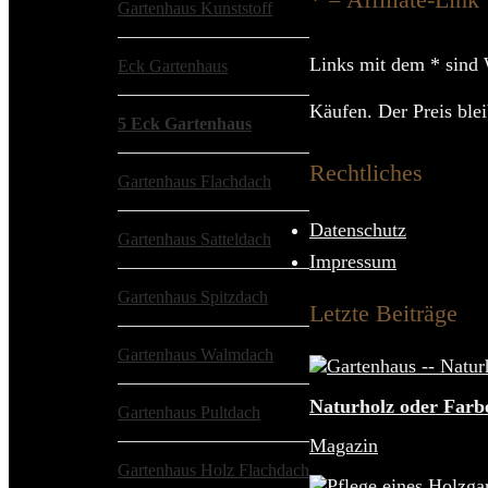
Gartenhaus Kunststoff
Links mit dem * sind 
Eck Gartenhaus
Käufen. Der Preis bleib
5 Eck Gartenhaus
Rechtliches
Gartenhaus Flachdach
Datenschutz
Gartenhaus Satteldach
Impressum
Gartenhaus Spitzdach
Letzte Beiträge
Gartenhaus Walmdach
Naturholz oder Farbe
Gartenhaus Pultdach
Magazin
Gartenhaus Holz Flachdach