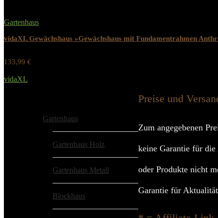
Gartenhaus
vidaXL Gewächshaus »Gewächshaus mit Fundamentrahmen Anthra
133,99
€
Werbung / Preis inkl. 19% MwST.
vidaXL
Added to wishlist
Removed from wishlist
0
Preise und Versan
Alle Kategorien
Gartenhaus
Zum angegebenen Prei
Gartenhaus Holz
keine Garantie für die
oder Produkte nicht m
Gartenhaus Metall
Garantie für Aktualitä
Blockhaus
* = Affiliate-Link