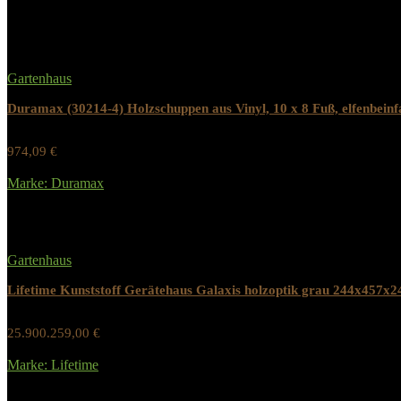
Related Products
Gartenhaus
Duramax (30214-4) Holzschuppen aus Vinyl, 10 x 8 Fuß, elfenbein
974,09
€
Werbung / Preis inkl. 19% MwST.
Marke: Duramax
Added to wishlist
Removed from wishlist
0
Gartenhaus
Lifetime Kunststoff Gerätehaus Galaxis holzoptik grau 244x457x
25.900.259,00
€
Werbung / Preis inkl. 19% MwST.
Marke: Lifetime
Added to wishlist
Removed from wishlist
0