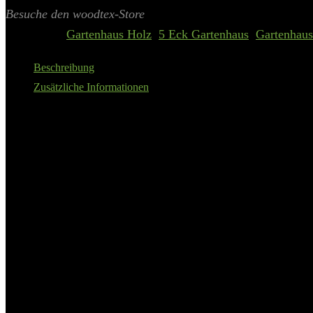
Aktualisiert am 8. August 2026 02:07
II Preis inkl. 19% MwSt.
Besuche den woodtex-Store
Categories:
Gartenhaus Holz
,
5 Eck Gartenhaus
,
Gartenhaus
Beschreibung
Zusätzliche Informationen
Das
Woodtex Gartenhaus CA2976
ist die perfekte Ergänzung für 
204 cm und einem Gewicht von 660 Kilogramm bietet es ausreichend P
Hobbyraum – dieses Gartenhaus passt sich mühelos den individuellen
Eine Konstruktion, die überzeugt
Die Bauweise aus Blockbohlen verleiht dem Gartenhaus nicht nur eine
hochwertigem, unbehandeltem Fichtenholz, welches für seine Langlebigk
was das Gartenhaus besonders widerstandsfähig macht.
Angenehmes Klima und praktisches Dachdesign
Die Wandstärke von 28 mm und die isolierenden Eigenschaften des F
können um bis zu 3-5 °C niedriger sein als außerhalb, was einen effe
ermöglicht nicht nur einen optimalen Abfluss von Regenwasser, son