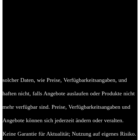
Gebäudes erhöht auch die Sicherheit derjenigen, die das Gartenhaus
nutzen.
Fast wie ein kleines Häuschen
Ein Eck-Gartenhäuschen ist eine kostengünstige, flexible und
vielseitige Option, um Ihren Garten zu verschönern und zu nutzen.
Diese Gartenhäuser können als zusätzlicher Raum in Ihrem Garten
verwendet werden, z. B. als Gästehaus, Rückzugsort, Spielhaus,
Gartenbüro oder sogar als Sauna mit einer passenden
Saunainstallation.
solcher Daten, wie Preise, Verfügbarkeitsangaben, und
haften nicht, falls Angebote auslaufen oder Produkte nicht
mehr verfügbar sind. Preise, Verfügbarkeitsangaben und
Angebote können sich jederzeit ändern oder veralten.
Keine Garantie für Aktualität; Nutzung auf eigenes Risiko.