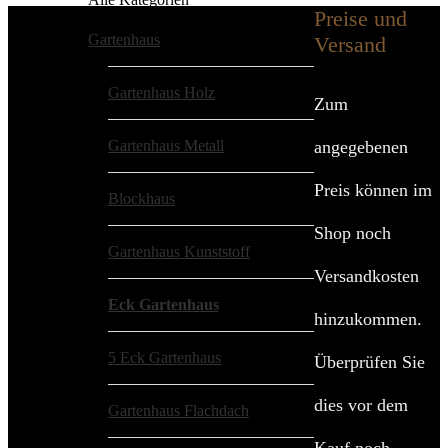
Preise und
Gartenhaus
(236)
Versand
Gartenhaus Holz
(123)
Zum
Gartenhaus Metall
(0)
angegebenen
Preis können im
Blockhaus
(27)
Shop noch
Gartenhaus Kunststoff
(3)
Versandkosten
Eck Gartenhaus
(2)
hinzukommen.
5 Eck Gartenhaus
(7)
Überprüfen Sie
dies vor dem
Gartenhaus Flachdach
(24)