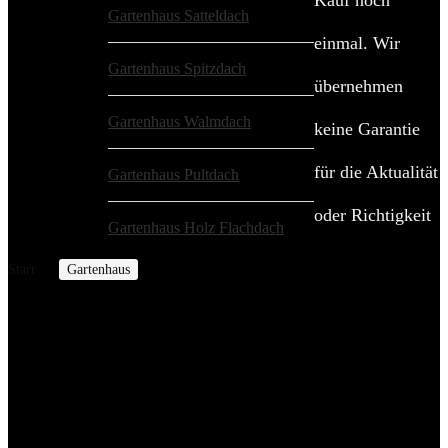
Kauf noch
Gartenhaus Satteldach
(21)
einmal. Wir
Gartenhaus Spitzdach
(25)
übernehmen
Gartenhaus Walmdach
(1)
keine Garantie
für die Aktualität
Gartenhaus Pultdach
(25)
oder Richtigkeit
Gartenhaus Holz Flachdach
(10)
Start
Gartenhaus
Eck Gartenhaus
Eck Gartenhaus
Willkommen im Bereich der Eck
Gartenhäuser!