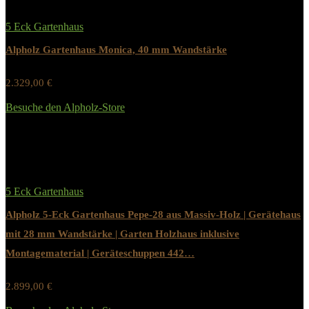
5 Eck Gartenhaus
Alpholz Gartenhaus Monica, 40 mm Wandstärke
2.329,00
€
Werbung / Preis inkl. 19% MwST.
Besuche den Alpholz-Store
Added to wishlist
Removed from wishlist
0
5 Eck Gartenhaus
Alpholz 5-Eck Gartenhaus Pepe-28 aus Massiv-Holz | Gerätehaus
mit 28 mm Wandstärke | Garten Holzhaus inklusive
Montagematerial | Geräteschuppen 442…
2.899,00
€
Werbung / Preis inkl. 19% MwST.