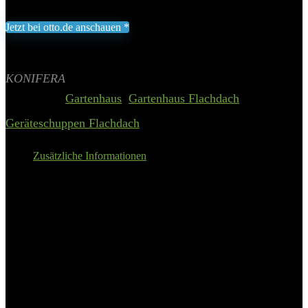
1.643,73
€
Jetzt bei otto.de anschauen *
Inklusive gesetzliche MWST zzgl. Versand
Aktualisiert am 6. August 2026 00:52
II Preis inkl. 19% MwSt.
KONIFERA
Categories:
Gartenhaus
,
Gartenhaus Flachdach
,
Geräteschuppen Flachdach
Zusätzliche Informationen
Details:
KONIFERA Gartenhaus
»Nordsee 3«, BxT: 491×238 cm, (Set)
Konstruktion
Steck- und Schraubsystem
Tiefe Gesamtaußenmaß
238 cm