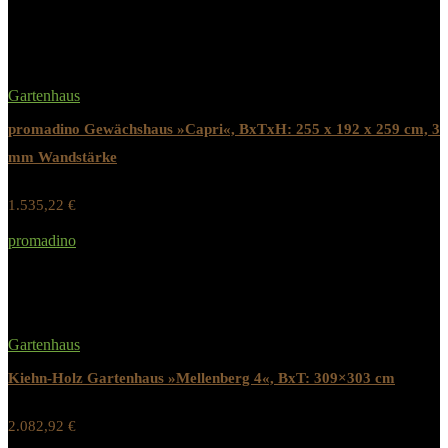
Gartenhaus
promadino Gewächshaus »Capri«, BxTxH: 255 x 192 x 259 cm, 3
mm Wandstärke
1.535,22
€
Werbung / Preis inkl. 19% MwST.
promadino
Added to wishlist
Removed from wishlist
0
Gartenhaus
Kiehn-Holz Gartenhaus »Mellenberg 4«, BxT: 309×303 cm
2.082,92
€
Werbung / Preis inkl. 19% MwST.