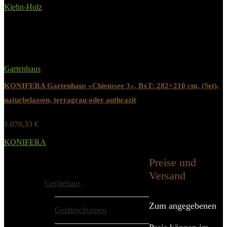
Kiehn-Holz
Added to wishlist
Removed from wishlist
0
Gartenhaus
KONIFERA Gartenhaus »Chiemsee 3«, BxT: 282×210 cm, (Set),
naturbelassen, terragrau oder anthrazit
1.070,33
€
Werbung / Preis inkl. 19% MwST.
KONIFERA
Added to wishlist
Removed from wishlist
0
Preise und
Alle Kategorien
Versand
Gerätehaus
Zum angegebenen
Geräteschuppen