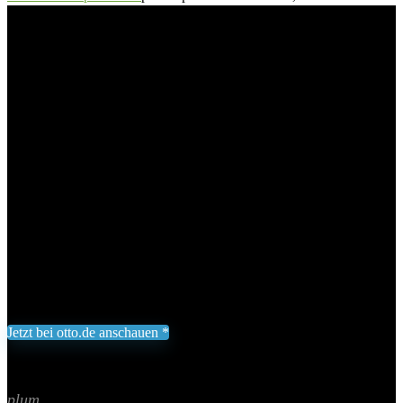
165x136x195 cm
plum Spielhaus Boathouse,
BxTxH: 165x136x195 cm
Add to wishlist
Added to wishlist
Removed from wishlist
0
Holz kesseldruckimprägniert
Trendiger Holzanstrich in türkis
Mit Rutsche 1,20m
539,90
€
Jetzt bei otto.de anschauen *
Inklusive gesetzliche MWST zzgl. Versand
Aktualisiert am 8. August 2026 03:28
II Preis inkl. 19% MwSt.
plum