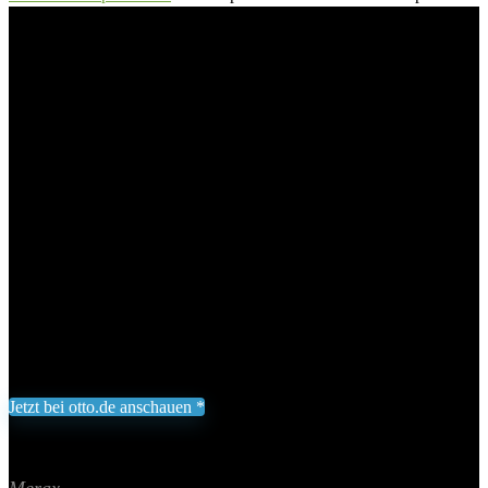
aus Holz für Kinder, Kinderspielhaus im Freien, mit Tafeln und
Hocker
Merax Spielhaus Outdoor Garten-
Spielhaus aus Holz für Kinder,
Kinderspielhaus im Freien, mit
Tafeln und Hocker
Add to wishlist
Added to wishlist
Removed from wishlist
0
199,99
€
Jetzt bei otto.de anschauen *
Inklusive gesetzliche MWST zzgl. Versand
Aktualisiert am 6. August 2026 01:59
II Preis inkl. 19% MwSt.