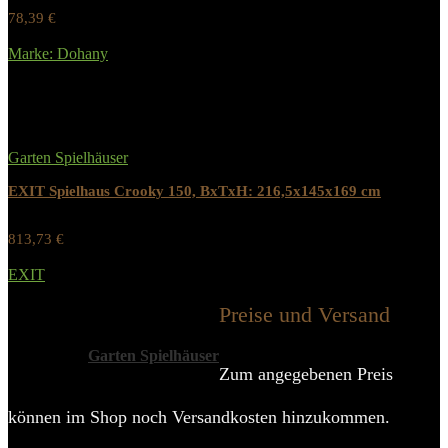
78,39
€
Werbung / Preis inkl. 19% MwST.
Marke: Dohany
Added to wishlist
Removed from wishlist
0
Garten Spielhäuser
EXIT Spielhaus Crooky 150, BxTxH: 216,5x145x169 cm
813,73
€
Werbung / Preis inkl. 19% MwST.
EXIT
Added to wishlist
Removed from wishlist
0
Preise und Versand
Alle Kategorien
Garten Spielhäuser
Zum angegebenen Preis
können im Shop noch Versandkosten hinzukommen.