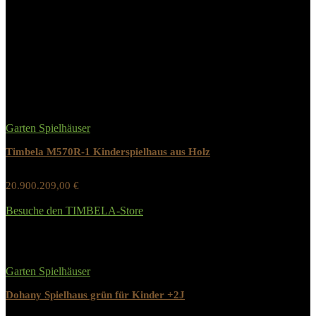
aufgrund von Kleinteilen nicht für Kinder
unter 36 Monaten geeignet –
Erstickungsgefahr.
Related Products
Garten Spielhäuser
Timbela M570R-1 Kinderspielhaus aus Holz
20.900.209,00
€
Werbung / Preis inkl. 19% MwST.
Besuche den TIMBELA-Store
Added to wishlist
Removed from wishlist
0
Garten Spielhäuser
Dohany Spielhaus grün für Kinder +2J