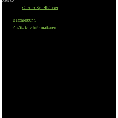
Merax
Category:
Garten Spielhäuser
Beschreibung
Zusätzliche Informationen
Schönes Spielhaus mit hohen Decken für kleine und große
Kinder
Einfache Montage – flexibler Bausatz mit fertigen Wandteilen
Outdoor-Spielhaus mit Spitzdach aus hochwertigem,
nachhaltig angebautem Holz
Nut-Feder-Struktur, mit Türvorhang für Schatten
Hocker für Rollenspiele, Wurfspielzubehör, eine abwischbare
Kreidetafel
Details:
Merax Spielhaus Outdoor
Garten-Spielhaus aus Holz für Kinder,