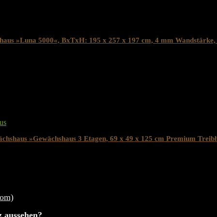
haus »Luna 5000«, BxTxH: 195 x 257 x 197 cm, 4 mm Wandstärke, 
 inkl. 19% MwST.
Removed from wishlist
0
us
ächshaus »Gewächshaus 3 Etagen, 69 x 49 x 125 cm Premium Treibh
 inkl. 19% MwST.
Removed from wishlist
0
z aussehen?