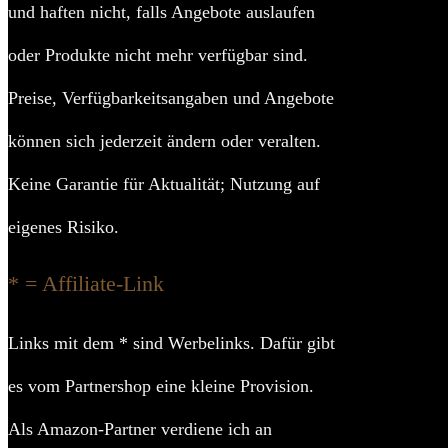
und haften nicht, falls Angebote auslaufen
Höhe T
oder Produkte nicht mehr verfügbar sind.
Materialstär
Preise, Verfügbarkeitsangaben und Angebote
Höhe Seite
können sich jederzeit ändern oder veralten.
Art Tü
Keine Garantie für Aktualität; Nutzung auf
eigenes Risiko.
Höhe Fir
* = Affiliate-Link
Grundflä
Tiefe
Links mit dem * sind Werbelinks. Dafür gibt
es vom Partnershop eine kleine Provision.
Breite
Als Amazon-Partner verdiene ich an
Hinweis Maß