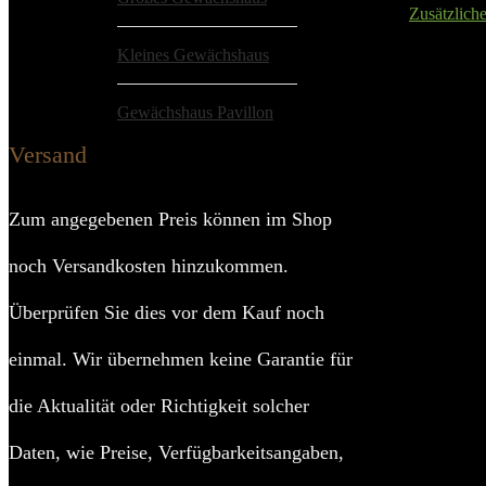
Zusätzlich
Kleines Gewächshaus
Details:
K
Gewächshaus Pavillon
Anzahl Fen
Versand
Breite T
Zum angegebenen Preis können im Shop
noch Versandkosten hinzukommen.
Material Seit
Überprüfen Sie dies vor dem Kauf noch
Material 
einmal. Wir übernehmen keine Garantie für
Oberflächenbe
die Aktualität oder Richtigkeit solcher
Farbe
Daten, wie Preise, Verfügbarkeitsangaben,