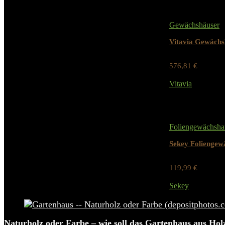
Gewächshäuser
Vitavia Gewächs
576,81
€
Werbung / Preis
Vitavia
Added to wishlist
Foliengewächsha
Sekey Foliengew
119,99
€
Werbung / Preis
Sekey
Added to wishlist
Naturholz oder Farbe – wie soll das Gartenhaus aus Hol