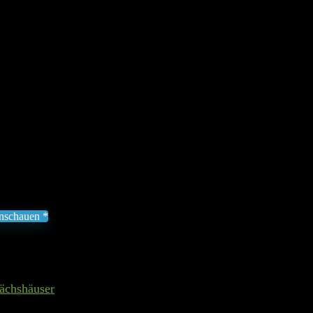
A Gewächshaus »Florenz«, BxTxH:
ded to wishlist
Removed from wishlist
0
ammerplatten aus UV-stabilisiertem Polycarbonat
e- und Entlüftung durch Dachfenster
s mit 2,47 m² Grundfläche
ängiger Schiebetür
 anschauen *
liche MWST zzgl. Versand
5. August 2026 01:32
II Preis inkl. 19% MwSt.
chshäuser