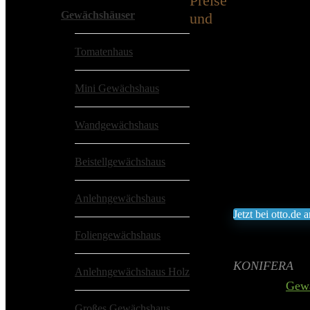
Preise
Gewächshäuser
und
KONIFER
Tomatenhaus
Add to wishlist
Ad
Mini Gewächshaus
4 mm Hohlk
Optimale B
Wandgewächshaus
Gewächshau
Mit leichtg
Beistellgewächshaus
309,24
€
Anlehngewächshaus
Jetzt bei otto.de
Foliengewächshaus
Inklusive gesetz
Aktualisiert am 
KONIFERA
Anlehngewächshaus Holz
Category:
Gewä
Großes Gewächshaus