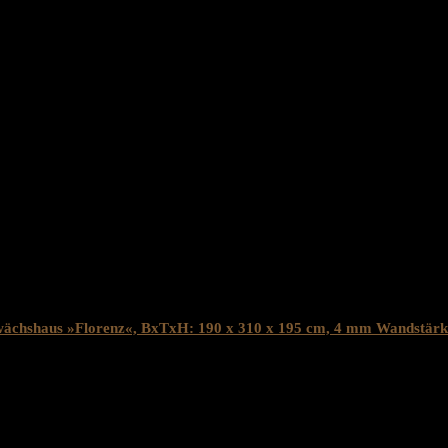
fang
Fundamentrahmen
system
Glasfederklammern
ahmen
Aluminium
ucts
hshaus »Florenz«, BxTxH: 190 x 310 x 195 cm, 4 mm Wandstärk
 inkl. 19% MwST.
Removed from wishlist
0