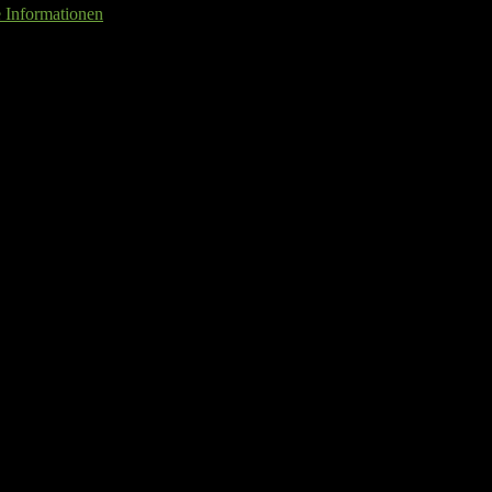
e Informationen
ONIFERA Gewächshaus »Florenz«, BxTxH
ster
1 St.
ür
60 cm
enwände
Hohlkammerplatten
Dach
Hohlkammerplatten
handlung
Galvalume veredelt
silberfarben