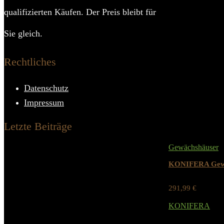
qualifizierten Käufen. Der Preis bleibt für
Lieferum
Sie gleich.
Verglasungs
Rechtliches
Material R
Datenschutz
Impressum
Related Prod
Letzte Beiträge
Gewächshäuser
KONIFERA Gewäc
291,99
€
Werbung / Preis
KONIFERA
Added to wishlist