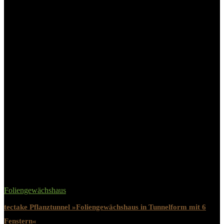
15 Jahre Garantie auf den Aluminiumrahmen
10 Jahre Garantie auf die Doppelstegplatten
.mgz-element.wxatl2v .mgz-icon-list-item-icon{font-
size:18px;color:#78de4d;}.mgz-element.wxatl2v .mgz-icon-list-
item-text{font-size:18px;color:#333;}
.e22e47l-s{padding:5%!important;}.mgz-element.e22e47l .image-
content{width:100%;text-align:center;}.mgz-element.e22e47l
.image-title{font-size:16px;}
.b2edggc-s{padding:5%!important;}.mgz-element.b2edggc .image-
content{width:100%;text-align:center;}.mgz-element.b2edggc
.image-title{font-size:16px;}
Related Products
Foliengewächshaus
tectake Pflanztunnel »Foliengewächshaus in Tunnelform mit 6
Fenstern«