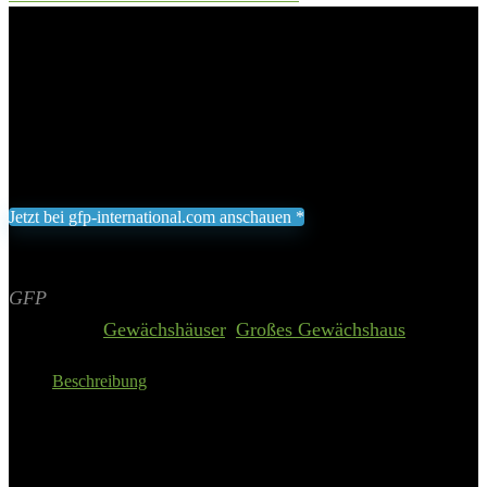
Gewächshaus TOPAS 4
Add to wishlist
Added to wishlist
Removed from wishlist
0
899,00
€
Jetzt bei gfp-international.com anschauen *
Inklusive gesetzliche MWST zzgl. Versand
Aktualisiert am 6. August 2026 01:10
II Preis inkl. 19% MwSt.
GFP
Categories:
Gewächshäuser
,
Großes Gewächshaus
Beschreibung
Sockelmaß BxT: 225 x 259 cm
Doppelstegplatten 6 oder 8 mm
inkl. 2 Dachfenster
inkl. Doppelschiebetür