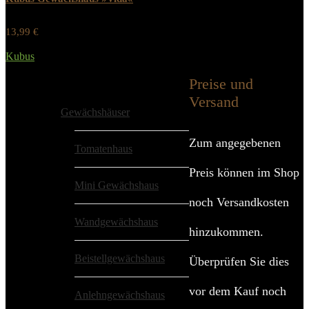
13,99
€
Werbung / Preis inkl. 19% MwST.
Kubus
Added to wishlist
Removed from wishlist
0
Preise und
Alle Kategorien
Versand
Gewächshäuser
Zum angegebenen
Tomatenhaus
Preis können im Shop
Mini Gewächshaus
noch Versandkosten
Wandgewächshaus
hinzukommen.
Beistellgewächshaus
Überprüfen Sie dies
vor dem Kauf noch
Anlehngewächshaus