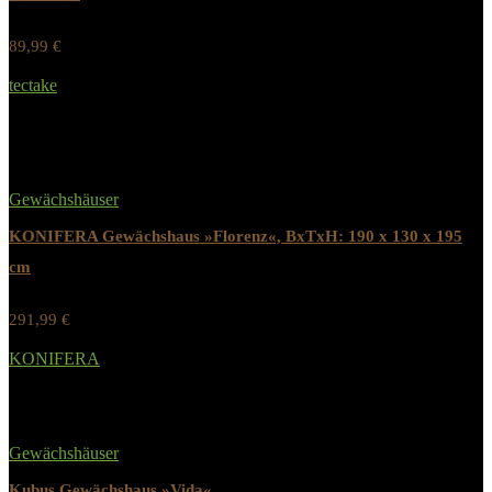
89,99
€
Werbung / Preis inkl. 19% MwST.
tectake
Added to wishlist
Removed from wishlist
0
Gewächshäuser
KONIFERA Gewächshaus »Florenz«, BxTxH: 190 x 130 x 195
cm
291,99
€
Werbung / Preis inkl. 19% MwST.
KONIFERA
Added to wishlist
Removed from wishlist
0
Gewächshäuser
Kubus Gewächshaus »Vida«