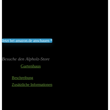
unterste mit der obersten Blockbohle zur Windsicherung
Maße: Höhe 620 cm, Länge 6000 cm, Breite 1200 cm,
Gewicht 950 Kilogramm, Volumen 67,38 Kubikmeter
Hersteller: Alpholz, Modellnummer: L1.1.00024.0
2.999,00
€
Jetzt bei amazon.de anschauen *
Inklusive gesetzliche MWST zzgl. Versand
Aktualisiert am 9. August 2026 10:11
II Preis inkl. 19% MwSt.
Besuche den Alpholz-Store
Category:
Gartenhaus
Beschreibung
Zusätzliche Informationen
Alpholz 5-Eck Gartenhaus Pepe-28 aus
Massiv-Holz: Ein Juwel für jeden