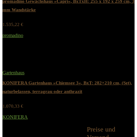
promadino Gewächshaus »Capri«, BxTxH: 255 x 192 x 259 cm, 3
mm Wandstärke
1.535,22
€
Werbung / Preis inkl. 19% MwST.
promadino
Added to wishlist
Removed from wishlist
0
Gartenhaus
KONIFERA Gartenhaus »Chiemsee 3«, BxT: 282×210 cm, (Set),
naturbelassen, terragrau oder anthrazit
1.070,33
€
Werbung / Preis inkl. 19% MwST.
KONIFERA
Added to wishlist
Removed from wishlist
0
Preise und
Alle Kategorien