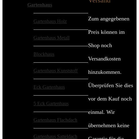
Versand
Gartenhaus
Zum angegebenen
Gartenhaus Holz
Preis können im
Gartenhaus Metall
Shop noch
Blockhaus
Versandkosten
Gartenhaus Kunststoff
hinzukommen.
Überprüfen Sie dies
Eck Gartenhaus
vor dem Kauf noch
5 Eck Gartenhaus
einmal. Wir
Gartenhaus Flachdach
übernehmen keine
Gartenhaus Satteldach
Garantie für die