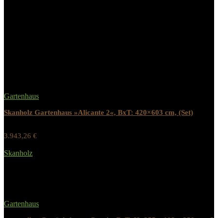
Modellnummer
‎L1.1.00024.0
Related Products
Gartenhaus
Skanholz Gartenhaus »Alicante 2«, BxT: 420×603 cm, (Set)
3.943,26
€
Werbung / Preis inkl. 19% MwST.
Skanholz
Added to wishlist
Removed from wishlist
0
Gartenhaus