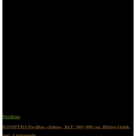
Produktabmessungen
‎300 x 300 x 260 cm, 7,7 Kilogramm
Teilenummer
‎61802
Materialart
‎Polypropylen (PP)
Hersteller
‎WilTec
Modellnummer
‎61801
Related Products
Pavillons
KONIFERA Pavillon »Athen«, BxT: 300×400 cm, Blätter-Optik,
inkl. 4 Seitenteile