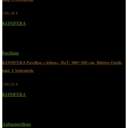
196,39
€
Werbung / Preis inkl. 19% MwST.
KONIFERA
Added to wishlist
Removed from wishlist
0
Pavillons
KONIFERA Pavillon »Athen«, BxT: 300×300 cm, Blätter-Optik,
inkl. 4 Seitenteile
196,56
€
Werbung / Preis inkl. 19% MwST.
KONIFERA
Added to wishlist
Removed from wishlist
0
Anbaupavillons