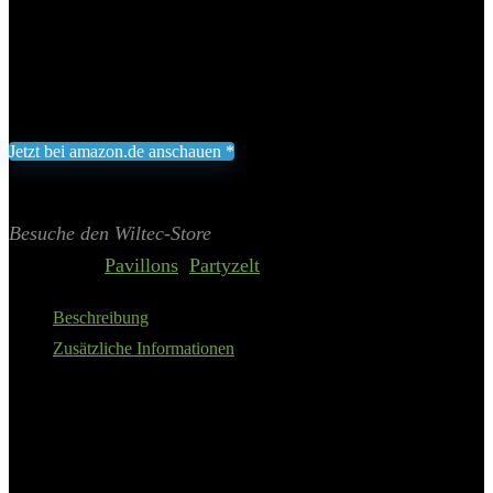
des Pavillons: 7,7 Kilogramm
Hergestellt aus Polypropylen (PP) von dem Hersteller WilTec,
Modellnummer 61801
54,99
€
Jetzt bei amazon.de anschauen *
Inklusive gesetzliche MWST zzgl. Versand
Aktualisiert am 6. August 2026 02:01
II Preis inkl. 19% MwSt.
Besuche den Wiltec-Store
Categories:
Pavillons
,
Partyzelt
Beschreibung
Zusätzliche Informationen
Wenn es um die Ausrichtung von Outdoor-Events oder die
Schaffung eines gemütlichen Rückzugsortes in Ihrem Garten geht,
bietet der Wiltec Pavillon in Weiß mit den Maßen 3x3m und einem
UV-Schutz von 50+ die ideale Lösung. Sowohl funktional als auch
ästhetisch ansprechend, ist dieser Gartenpavillon für eine Vielzahl
von Anlässen geeignet, von entspannten Gartenpartys bis hin zu