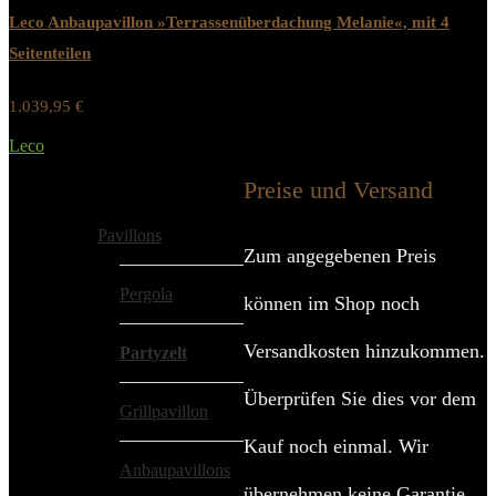
Leco Anbaupavillon »Terrassenüberdachung Melanie«, mit 4
Seitenteilen
1.039,95
€
Werbung / Preis inkl. 19% MwST.
Leco
Added to wishlist
Removed from wishlist
0
Preise und Versand
Alle Kategorien
Pavillons
Zum angegebenen Preis
Pergola
können im Shop noch
Versandkosten hinzukommen.
Partyzelt
Überprüfen Sie dies vor dem
Grillpavillon
Kauf noch einmal. Wir
Anbaupavillons
übernehmen keine Garantie