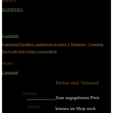
439,99
€
Werbung / Preis inkl. 19% MwST.
KONIFERA
Added to wishlist
Removed from wishlist
0
Gartenzelt
Lumaland Pavillon »aufgebaut in unter 2 Minuten«, Camping
Partyzelt Zelt robust wasserdicht
99,99
€
Werbung / Preis inkl. 19% MwST.
Lumaland
Added to wishlist
Removed from wishlist
0
Preise und Versand
Alle Kategorien
Pavillons
Zum angegebenen Preis
Pergola
können im Shop noch