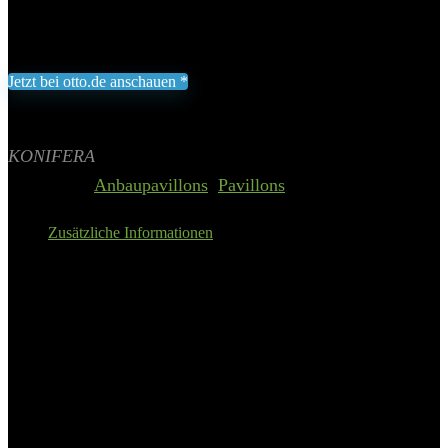
Hinten 250 cm hoch
163,99
€
Jetzt bei otto.de anschauen *
Inklusive gesetzliche MWST zzgl. Versand
Aktualisiert am 6. August 2026 23:00
II Preis inkl. 19% MwSt.
KONIFERA
Categories:
Anbaupavillons
,
Pavillons
Zusätzliche Informationen
Details:
KONIFERA Anbaupavillon
»Burano«, mit 3 Seitenteilen, (Set), BxT
: 300×250 cm oder 400×250 cm
Grundform
rechteckig