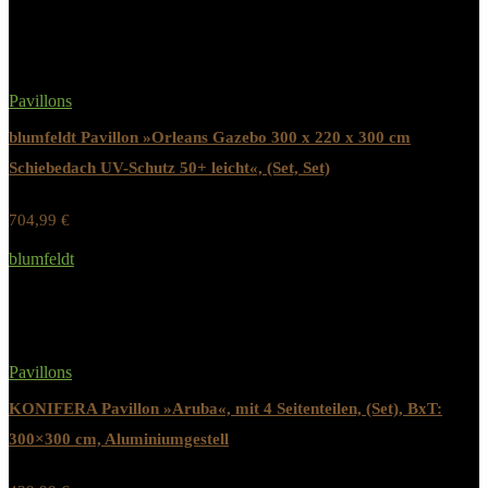
Pavillons
blumfeldt Pavillon »Orleans Gazebo 300 x 220 x 300 cm
Schiebedach UV-Schutz 50+ leicht«, (Set, Set)
704,99
€
Werbung / Preis inkl. 19% MwST.
blumfeldt
Added to wishlist
Removed from wishlist
0
Pavillons
KONIFERA Pavillon »Aruba«, mit 4 Seitenteilen, (Set), BxT:
300×300 cm, Aluminiumgestell