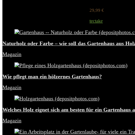
29,99
€
Werbung / Preis inkl.
tectake
Added to wishlist
Remov
Naturholz oder Farbe – wie soll das Gartenhaus aus Hol
Magazin
Wie pflegt man ein hölzernes Gartenhaus?
Magazin
Welches Holz eignet sich am besten für ein Gartenhaus 
Magazin