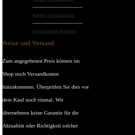
Kombination aus
Kugelgelagerte S
Kleines Gewächshaus
Perfektes Einstei
Gewächshaus Pavillon
Details:
Vitav
Preise und Versand
Anzahl F
Zum angegebenen Preis können im
Shop noch Versandkosten
Materialst
hinzukommen. Überprüfen Sie dies vor
Hinweis Lie
dem Kauf noch einmal. Wir
Aufbauhi
übernehmen keine Garantie für die
Sprachen Bedienung
Aktualität oder Richtigkeit solcher