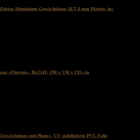
Zelsius Aluminium Gewächshaus SET,4 mm Platten, in«
 19% MwST.
ed from wishlist
0
s »Florenz«, BxTxH: 190 x 130 x 195 cm
 19% MwST.
ed from wishlist
0
Gewächshaus mit Plane«, UV stabilisierte PVC Folie