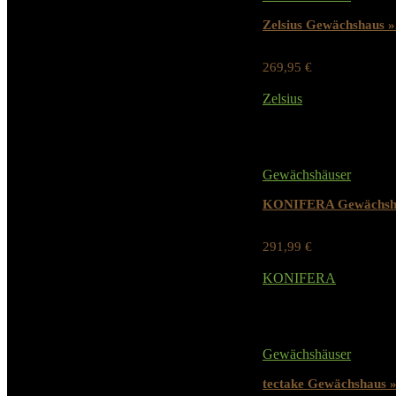
Zelsius Gewächshaus »
269,95
€
Werbung / Preis inkl.
Zelsius
Added to wishlist
Remov
Gewächshäuser
KONIFERA Gewächshau
291,99
€
Werbung / Preis inkl.
KONIFERA
Added to wishlist
Remov
Gewächshäuser
tectake Gewächshaus »