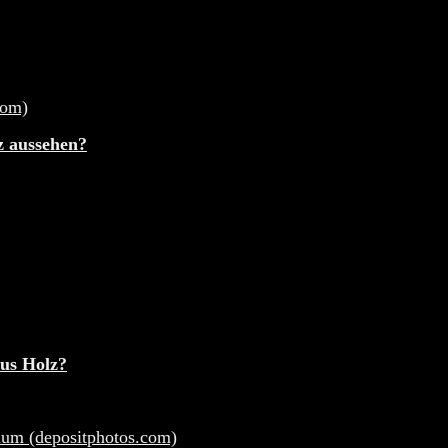
 19% MwST.
ed from wishlist
0
z aussehen?
aus Holz?