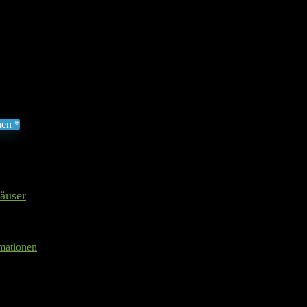
wächshaus »Luna 2500«, BxTxH: 195
 wishlist
Removed from wishlist
0
uen *
MWST zzgl. Versand
ust 2026 00:20
II Preis inkl. 19% MwSt.
äuser
rmationen
iumprofile sorgen für dauerhaften Schutz vor Korrosion
atten für weiches Licht