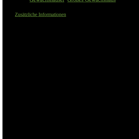
Zusätzliche Informationen
Details:
Vitavia Gewächshaus »EOS 4400
Anzahl Fenster
1 St.
Breite Tür
60 cm
Material Rahmen
Aluminium
Material Seitenwände
Hohlkammerplatten
Material Dach
Hohlkammerplatten
Oberflächenbehandlung
eloxiert