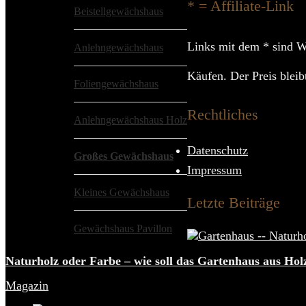
* = Affiliate-Link
Beistellgewächshaus
Links mit dem * sind We
Anlehngewächshaus
Käufen. Der Preis bleibt
Foliengewächshaus
Rechtliches
Anlehngewächshaus Holz
Datenschutz
Großes Gewächshaus
Impressum
Kleines Gewächshaus
Letzte Beiträge
Gewächshaus Pavillon
Naturholz oder Farbe – wie soll das Gartenhaus aus Hol
Magazin