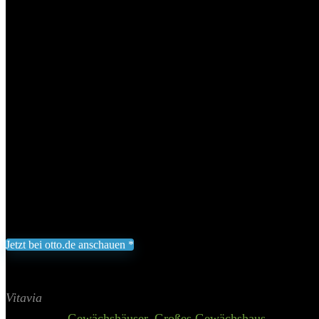
Vitavia Gewächshaus »EOS 4400«, 
Fundamentrahmen
Add to wishlist
Added to wishlist
Removed from wishlist
0
Komplett klammerfreie 6 mm Hohlkammerplatten-Verglasung
Breite Felder für mehr Lichteinfall
Tür wahlweise als Schwing- oder Schiebetür montierbar
Inkl. 1 Dachfenster und Regenrinnen
862,80
€
Jetzt bei otto.de anschauen *
Inklusive gesetzliche MWST zzgl. Versand
Aktualisiert am 8. August 2026 00:49
II Preis inkl. 19% MwSt.
Vitavia
Categories:
Gewächshäuser
,
Großes Gewächshaus