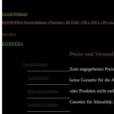
Gewächshäuser
KONIFERA Gewächshaus »Florenz«, BxTxH: 190 x 310 x 195 cm
291,99
€
Werbung / Preis inkl. 19% MwST.
KONIFERA
Added to wishlist
Removed from wishlist
0
Preise und Versand
Alle Kategorien
Gewächshäuser
Zum angegebenen Preis
Tomatenhaus
keine Garantie für die 
oder Produkte nicht meh
Mini Gewächshaus
Garantie für Aktualität
Wandgewächshaus