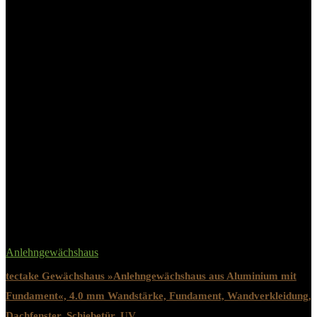
Ausstattung
Regenrinne
Verglasungssystem
Glasfederklammern
15 Jahre gemäß den Garantie-
Herstellergarantie
Bedingungen
Related Products
Anlehngewächshaus
tectake Gewächshaus »Anlehngewächshaus aus Aluminium mit
Fundament«, 4.0 mm Wandstärke, Fundament, Wandverkleidung,
Dachfenster, Schiebetür, UV…