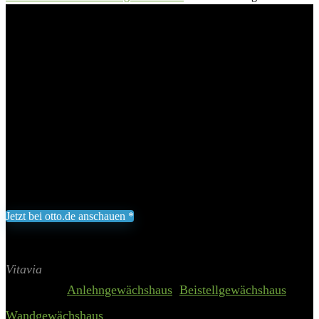
»Osiris 7800«, BxTxH: 387 x 201 x 221 cm, 4 mm Wandstärke
Vitavia Anlehngewächshaus
»Osiris 7800«, BxTxH: 387 x 201
x 221 cm, 4 mm Wandstärke
Add to wishlist
Added to wishlist
Removed from wishlist
0
1.035,69
€
Jetzt bei otto.de anschauen *
Inklusive gesetzliche MWST zzgl. Versand
Aktualisiert am 8. August 2026 02:53
II Preis inkl. 19% MwSt.
Vitavia
Categories:
Anlehngewächshaus
,
Beistellgewächshaus
,
Wandgewächshaus