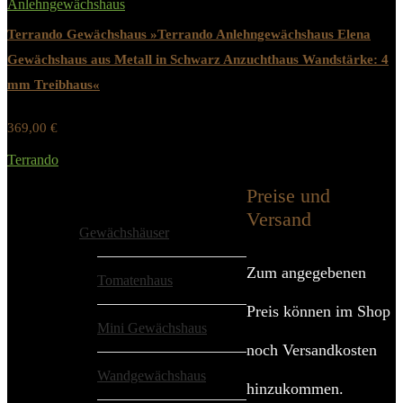
Anlehngewächshaus
Terrando Gewächshaus »Terrando Anlehngewächshaus Elena
Gewächshaus aus Metall in Schwarz Anzuchthaus Wandstärke: 4
mm Treibhaus«
369,00
€
Werbung / Preis inkl. 19% MwST.
Terrando
Added to wishlist
Removed from wishlist
0
Preise und
Alle Kategorien
Versand
Gewächshäuser
Zum angegebenen
Tomatenhaus
Preis können im Shop
Mini Gewächshaus
noch Versandkosten
Wandgewächshaus
hinzukommen.