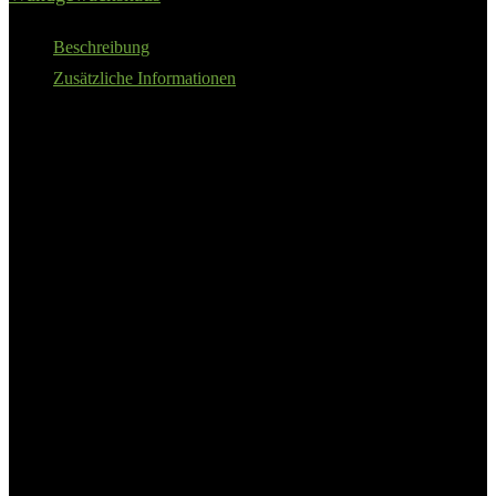
Beschreibung
Zusätzliche Informationen
4 mm Hohlkammerplatten aus UV-stabilisiertem Polycarbonat
Eloxierte Aluminiumprofile sorgen für dauerhaften Schutz vor
Korrosion
Stabile Befestigung der Hohlkammerplatten im
Gewächshausrahmen durch längsseitig geschlossene Kanten
Details:
Vitavia Anlehngewächshaus
»Osiris 7800«, BxTxH: 387 x 201 x 221
cm, 4 mm Wandstärke
Anzahl Fenster
2 St.