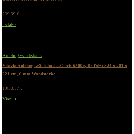
209,99
€
Werbung / Preis inkl. 19% MwST.
tectake
Added to wishlist
Removed from wishlist
0
Anlehngewächshaus
Vitavia Anlehngewächshaus »Osiris 6500«, BxTxH: 324 x 201 x
221 cm, 6 mm Wandstärke
1.033,57
€
Werbung / Preis inkl. 19% MwST.
Vitavia
Added to wishlist
Removed from wishlist
0