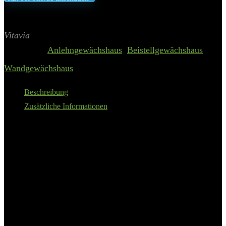
Inklusive gesetzliche MWST zzgl. Versand
Aktualisiert am 10. August 2026 06:27
II Preis inkl. 19% MwSt.
Vitavia
Categories:
Anlehngewächshaus
,
Beistellgewächshaus
,
Wandgewächshaus
Beschreibung
Zusätzliche Informationen
Anlehn-Gewächshausbausatz aus besonders stabilen,
pulverbeschichteten Aluminiumprofilen
Großzügiges Anlehngewächshaus mit ca. 10,2 m²
Grundfläche
Goßflächiges Sicherheitsglas, kristallklar (ESG)-Fronten für
optimale Nutzung von Morgen- und Nachmittagssonne
Mit Zylinderschloss