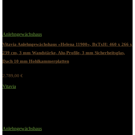
Anlehngewächshaus
Vitavia Anlehngewächshaus »Helena 11900«, BxTxH: 460 x 266 x
239 cm, 3 mm Wandstärke, Alu-Profile, 3 mm Sicherheitsglas,
Dach 10 mm Hohlkammerplatten
2.789,00
€
Werbung / Preis inkl. 19% MwST.
Vitavia
Added to wishlist
Removed from wishlist
0
Anlehngewächshaus