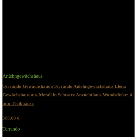
Regenrinne
inklusive
15 Jahre gemäß den Garantie-
Herstellergarantie
Bedingungen
Related Products
Anlehngewächshaus
Terrando Gewächshaus »Terrando Anlehngewächshaus Elena
Gewächshaus aus Metall in Schwarz Anzuchthaus Wandstärke: 4
mm Treibhaus«
369,00
€
Werbung / Preis inkl. 19% MwST.
Terrando
Added to wishlist
Removed from wishlist
0