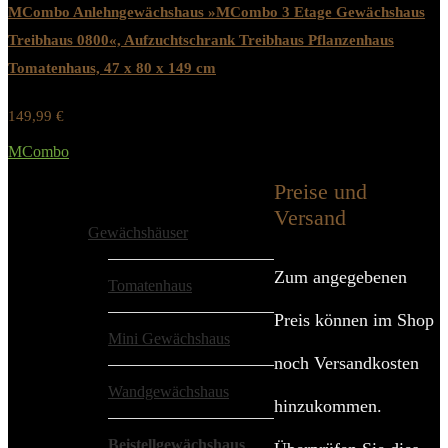
MCombo Anlehngewächshaus »MCombo 3 Etage Gewächshaus
Treibhaus 0800«, Aufzuchtschrank Treibhaus Pflanzenhaus
Tomatenhaus, 47 x 80 x 149 cm
149,99
€
Werbung / Preis inkl. 19% MwST.
MCombo
Added to wishlist
Removed from wishlist
0
Preise und
Alle Kategorien
Versand
Gewächshäuser
Zum angegebenen
Tomatenhaus
Preis können im Shop
Mini Gewächshaus
noch Versandkosten
Wandgewächshaus
hinzukommen.
Beistellgewächshaus