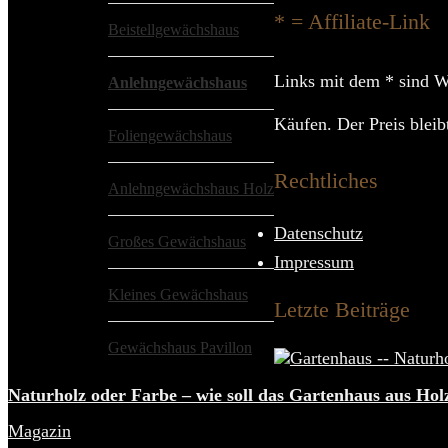
* = Affiliate-Link
Beistellgewächshaus
Links mit dem * sind We
Anlehngewächshaus
Käufen. Der Preis bleibt
Foliengewächshaus
Rechtliches
Anlehngewächshaus Holz
Datenschutz
Großes Gewächshaus
Impressum
Kleines Gewächshaus
Letzte Beiträge
Gewächshaus Pavillon
Naturholz oder Farbe – wie soll das Gartenhaus aus Hol
Magazin