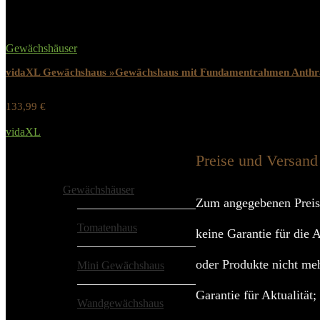
Gewächshäuser
vidaXL Gewächshaus »Gewächshaus mit Fundamentrahmen Anthra
133,99
€
Werbung / Preis inkl. 19% MwST.
vidaXL
Added to wishlist
Removed from wishlist
0
Preise und Versand
Alle Kategorien
Gewächshäuser
Zum angegebenen Preis
Tomatenhaus
keine Garantie für die 
oder Produkte nicht meh
Mini Gewächshaus
Garantie für Aktualität
Wandgewächshaus