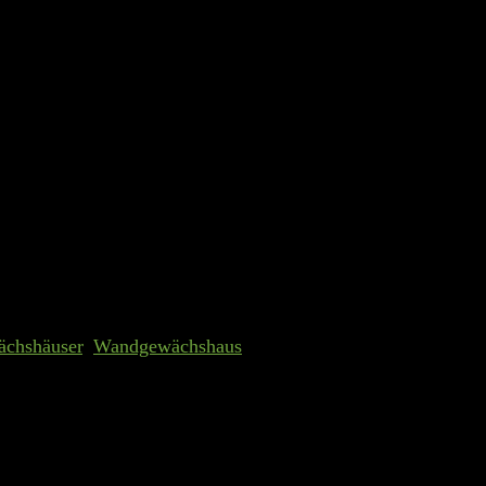
chshaus aus Aluminium mit Fundam
hfenster, Schiebetür, UV…
chshäuser
,
Wandgewächshaus