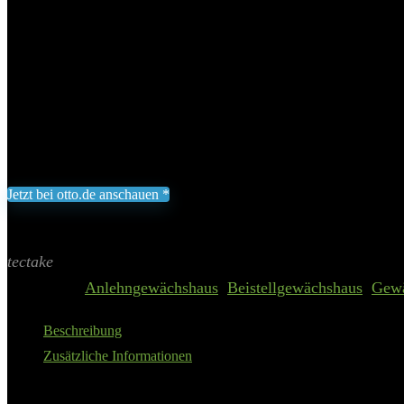
tectake Gewächshaus »Anlehngewä
Fundament, Wandverkleidung, Dac
Add to wishlist
Added to wishlist
Removed from wishlist
0
209,99
€
Jetzt bei otto.de anschauen *
Inklusive gesetzliche MWST zzgl. Versand
Aktualisiert am 8. August 2026 02:59
II Preis inkl. 19% MwSt.
tectake
Categories:
Anlehngewächshaus
,
Beistellgewächshaus
,
Gewä
Beschreibung
Zusätzliche Informationen
Robuste Rahmenkonstruktion aus eloxiertem Aluminium