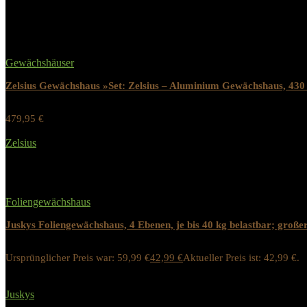
Related Products
Gewächshäuser
Zelsius Gewächshaus »Set: Zelsius – Aluminium Gewächshaus, 43
479,95
€
Werbung / Preis inkl. 19% MwST.
Zelsius
Added to wishlist
Removed from wishlist
0
Foliengewächshaus
Juskys Foliengewächshaus, 4 Ebenen, je bis 40 kg belastbar; großer
Ursprünglicher Preis war: 59,99 €
42,99
€
Aktueller Preis ist: 42,99 €.
28%
Werbung / Preis inkl. 19% MwST.
Juskys
Added to wishlist
Removed from wishlist
0