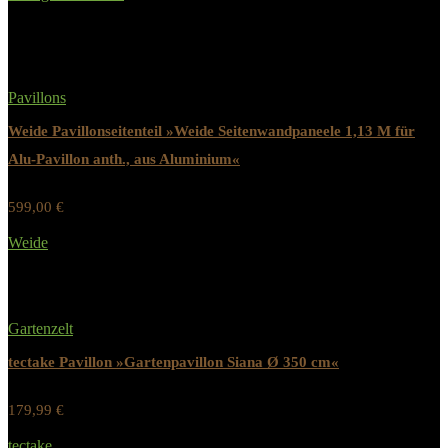
Added to wishlist
Removed from wishlist
0
Pavillons
Weide Pavillonseitenteil »Weide Seitenwandpaneele 1,13 M für
Alu-Pavillon anth., aus Aluminium«
599,00
€
Werbung / Preis inkl. 19% MwST.
Weide
Added to wishlist
Removed from wishlist
0
Gartenzelt
tectake Pavillon »Gartenpavillon Siana Ø 350 cm«
179,99
€
Werbung / Preis inkl. 19% MwST.
tectake