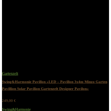
Anzahl Seitenteile Gesamt
4 St.
Selbstmontage mit
Aufbauhinweise
Aufbauanleitung
Related Products
Gartenzelt
Swing&Harmonie Pavillon »LED – Pavillon 3x4m Minzo Garten
Pavillion Solar Pavilion Gartenzelt Designer Pavilon«
249,00
€
Werbung / Preis inkl. 19% MwST.
Swing&Harmonie