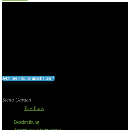
300×300 cm
Siena Garden Pavillon »Phoenix«,
mit 4 Seitenteilen, 300×300 cm
Add to wishlist
Added to wishlist
Removed from wishlist
0
236,04
€
Jetzt bei otto.de anschauen *
Inklusive gesetzliche MWST zzgl. Versand
Aktualisiert am 8. August 2026 03:23
II Preis inkl. 19% MwSt.
Siena Garden
Category:
Pavillons
Beschreibung