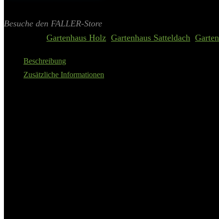
Inklusive gesetzliche MWST zzgl. Versand
Aktualisiert am 7. August 2026 01:24
II Preis inkl. 19% MwSt.
Besuche den FALLER-Store
Categories:
Gartenhaus Holz
,
Gartenhaus Satteldach
,
Garten
Beschreibung
Zusätzliche Informationen
Das POLA Gartenhaus im Maßstab 1:24 ist ein hochwertiger Plastikmode
Hobbybastler, die ihre eigene kleine Welt individuell gestalten mö
Modellanlage oder Sammlung.
Der Bausatz zeichnet sich durch seine hochwertigen Teile aus, die in 
Jahren, was darauf hinweist, dass es sich um ein Modell handelt, das
Für den Zusammenbau des Modells wird der spezielle POLA-Kleber 33
mechanischen Antrieb besitzt und somit nicht ferngesteuert werden ka
Das POLA Gartenhaus ist in den Farben Braun und Grau gehalten, was 
Mädchen an, was es zu einem vielseitigen Geschenk für angehende M
Die Packung enthält alles Notwendige für den Zusammenbau, abgesehen
Sammlung macht. Die Sprachunterstützung umfasst Deutsch, Englisch,