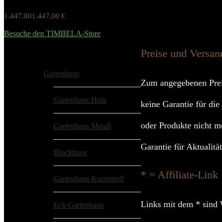
1.447.001.447,00
€
Werbung / Preis inkl. 19% MwST.
Besuche den TIMBELA-Store
Added to wishlist
Removed from wishlist
0
Preise und Versan
Alle Kategorien
Gartenhaus
Zum angegebenen Prei
Gartenhaus Holz
keine Garantie für die
oder Produkte nicht m
Gartenhaus Metall
Garantie für Aktualitä
Blockhaus
* = Affiliate-Link
Gartenhaus Kunststoff
Links mit dem * sind 
Eck Gartenhaus