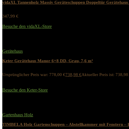
vidaXL Tannenholz Massiv Geräteschuppen Doppeltür Gerätehau
347,99
€
Werbung / Preis inkl. 19% MwST.
Besuche den vidaXL-Store
Added to wishlist
Removed from wishlist
0
Gerätehaus
Keter Gerätehaus Manor 6×8 DD, Grau, 7,6 m³
Ursprünglicher Preis war: 778,00 €
738,98
€
Aktueller Preis ist: 738,98
5%
Werbung / Preis inkl. 19% MwST.
Besuche den Keter-Store
Added to wishlist
Removed from wishlist
0
Gartenhaus Holz
TIMBELA Holz Gartenschuppen – Abstellkammer mit Fenstern – 