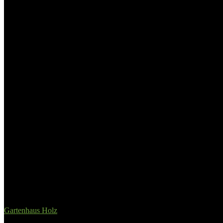
Material
‎Kunststoff
Fernsteuerung enthalten
‎Nein
Einsatzbereich
‎Indoor
Farbe
‎Braun un
Zielgruppe
‎Jungen, 
Artikelgewicht
‎739 g
Related Products
Gartenhaus Holz