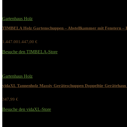
Gartenhaus Holz
TIMBELA Holz Gartenschuppen – Abstellkammer mit Fenstern – 
1.447.001.447,00
€
Werbung / Preis inkl. 19% MwST.
Besuche den TIMBELA-Store
Added to wishlist
Removed from wishlist
0
Gartenhaus Holz
vidaXL Tannenholz Massiv Geräteschuppen Doppeltür Gerätehau
347,99
€
Werbung / Preis inkl. 19% MwST.
Besuche den vidaXL-Store
Added to wishlist
Removed from wishlist
0