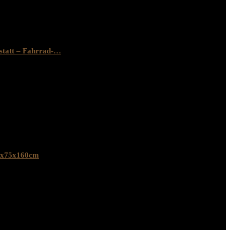
statt – Fahrrad-…
36x75x160cm