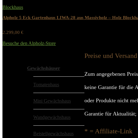
Blockhaus
Alpholz 5 Eck Gartenhaus LIWA-28 aus Massivholz – Holz Blockhau
2.299,00
€
Werbung / Preis inkl. 19% MwST.
Besuche den Alpholz-Store
Added to wishlist
Removed from wishlist
0
Preise und Versand
Alle Kategorien
Gewächshäuser
Zum angegebenen Preis
Tomatenhaus
keine Garantie für die 
oder Produkte nicht meh
Mini Gewächshaus
Garantie für Aktualität
Wandgewächshaus
* = Affiliate-Link
Beistellgewächshaus