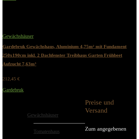
Added to wishlist
Removed from wishlist
0
Gewächshäuser
Gardebruk Gewächshaus, Aluminium 4,75m² mit Fundament
250x190cm inkl. 2 Dachfenster Treibhaus Garten Frühbeet
Aufzucht 7,63m³
212,45
€
Werbung / Preis inkl. 19% MwST.
Gardebruk
Added to wishlist
Removed from wishlist
0
Preise und
Alle Kategorien
Versand
Gewächshäuser
Zum angegebenen
Tomatenhaus