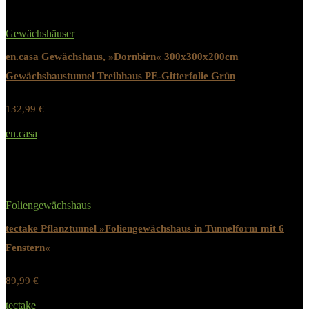
Gewächshäuser
en.casa Gewächshaus, »Dornbirn« 300x300x200cm
Gewächshaustunnel Treibhaus PE-Gitterfolie Grün
132,99
€
Werbung / Preis inkl. 19% MwST.
en.casa
Added to wishlist
Removed from wishlist
0
Foliengewächshaus
tectake Pflanztunnel »Foliengewächshaus in Tunnelform mit 6
Fenstern«
89,99
€
Werbung / Preis inkl. 19% MwST.
tectake