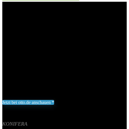
Gewächshaus »Asti 4300«, BxTxH: 244 x 437 x 215 cm, 6 mm
Wandstärke, Komplett-Set
KONIFERA Gewächshaus »Asti
4300«, BxTxH: 244 x 437 x 215
cm, 6 mm Wandstärke, Komplett-
Set
Add to wishlist
Added to wishlist
Removed from wishlist
0
632,99
€
Jetzt bei otto.de anschauen *
Inklusive gesetzliche MWST zzgl. Versand
Aktualisiert am 8. August 2026 02:19
II Preis inkl. 19% MwSt.
KONIFERA