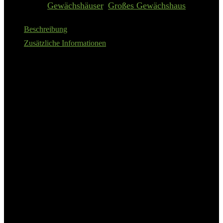
Categories:
Gewächshäuser
,
Großes Gewächshaus
Beschreibung
Zusätzliche Informationen
BxTxH: 244 x 437 x 215 cm
6 mm starke Hohlkammerplatten
Mit 4 Dachfenster für optimale Be- und Entlüftung
Inkl. Fundament und 4 Regenfallrohren
Inkl. 4 automatischen Fensteröffnern zu optimalen Belüftung
Details:
KONIFERA Gewächshaus
»Asti 4300«, BxTxH: 244 x 437 x 215
cm, 6 mm Wandstärke, Komplett-Set
Anzahl Fenster
4 St.