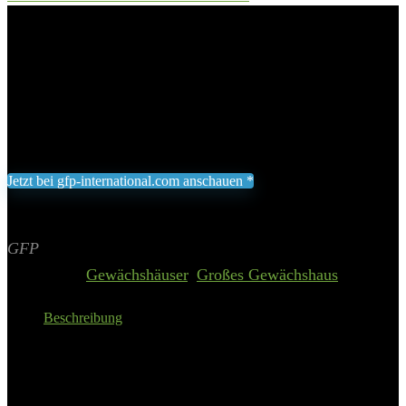
Gewächshaus TITAN 24
Add to wishlist
Added to wishlist
Removed from wishlist
0
1.819,00
€
Jetzt bei gfp-international.com anschauen *
Inklusive gesetzliche MWST zzgl. Versand
Aktualisiert am 8. August 2026 05:16
II Preis inkl. 19% MwSt.
GFP
Categories:
Gewächshäuser
,
Großes Gewächshaus
Beschreibung
Sockelmaß BxT: 222 x 437 cm
Doppelstegplatten 10 mm
inkl. 2 Dachfenster
inkl. Doppelschiebetür