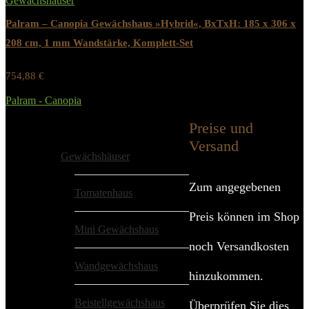
Gewächshäuser
Palram – Canopia Gewächshaus »Hybrid«, BxTxH: 185 x 306 x
208 cm, 1 mm Wandstärke, Komplett-Set
754,88
€
Werbung / Preis inkl. 19% MwST.
Palram - Canopia
Added to wishlist
Removed from wishlist
0
Preise und
Alle Kategorien
Versand
Gewächshäuser
Zum angegebenen
Tomatenhaus
Preis können im Shop
Mini Gewächshaus
noch Versandkosten
Wandgewächshaus
hinzukommen.
Beistellgewächshaus
Überprüfen Sie dies