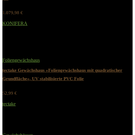
1.079,98
€
Werbung / Preis inkl. 19% MwST.
KONIFERA
Added to wishlist
Removed from wishlist
0
Foliengewächshaus
tectake Gewächshaus »Foliengewächshaus mit quadratischer
Grundfläche«, UV stabilisierte PVC Folie
52,99
€
Werbung / Preis inkl. 19% MwST.
tectake
Added to wishlist
Removed from wishlist
0