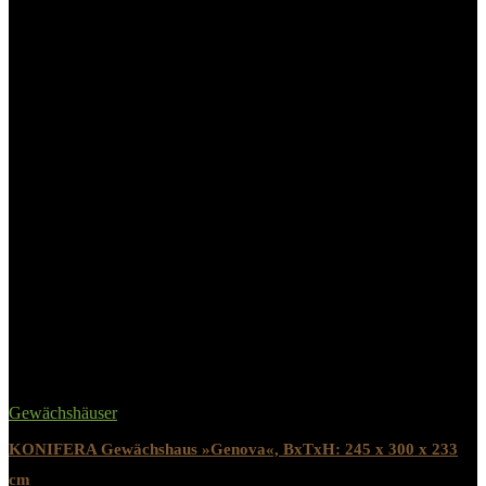
15 Jahre Garantie auf den Aluminiumrahmen
10 Jahre Garantie auf die Doppelstegplatten
.mgz-element.kdoc9oa .mgz-icon-list-item-icon{font-
size:18px;color:#78de4d;}.mgz-element.kdoc9oa .mgz-icon-list-
item-text{font-size:18px;color:#333;}
.gcdtl5o-s{padding:5%!important;}.mgz-element.gcdtl5o .image-
content{width:100%;text-align:center;}.mgz-element.gcdtl5o
.image-title{font-size:16px;}
.yo6xxrq-s{padding:5%!important;}.mgz-element.yo6xxrq .image-
content{width:100%;text-align:center;}.mgz-element.yo6xxrq
.image-title{font-size:16px;}
Related Products
Gewächshäuser
KONIFERA Gewächshaus »Genova«, BxTxH: 245 x 300 x 233
cm