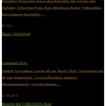
Kiesgitter Kiesmatten Kieswaben Kiesgitter für Garten oder
Auffahrt, Schwerlast Patio-Haus Blockhaus-Raster Vollständiges
Kiesschuppen-Basisgitter,…
97,49
€
Werbung / Preis inkl. 19% MwST.
Marke: WAHHWF
Added to wishlist
Removed from wishlist
0
Gartenhaus Holz
Alpholz Gartenhaus Lausitz-40 aus Massiv-Holz | Gerätehaus mit
40 mm Wandstärke | Garten Blockhaus inklusive
Montagematerial | Geräteschuppen…
4.149,00
€
Werbung / Preis inkl. 19% MwST.
Besuche den CARLSSON-Store