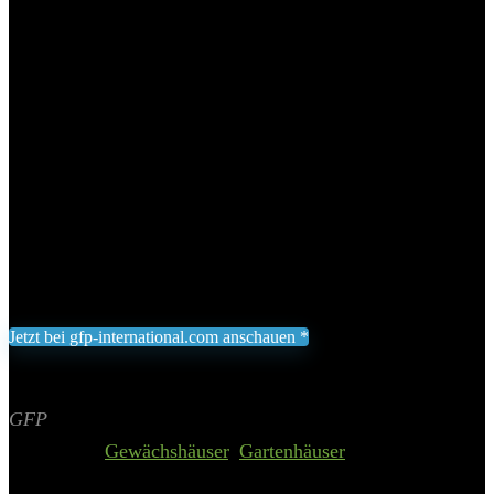
Gewicht abhängig von der Anzahl der Plexiglasplatten
ALLTOP Plexiglas Hohlkammerplatten bieten hervorragende
Isolierung, hohe Lichtdurchlässigkeit, UV-Beständigkeit, und
eine 30-jährige Garantie gegen Vergilben
Polycarbonat Doppelstegplatten bieten hohe
Lichtdurchlässigkeit, exzellente Wärmedämmung, sind
bruchsicher und recycelbar
Umfangreiche und leicht verständliche Montageanleitung
inklusive, mit detaillierten Bildern und Montagevideos
3.569,00
€
Jetzt bei gfp-international.com anschauen *
Inklusive gesetzliche MWST zzgl. Versand
Aktualisiert am 6. August 2026 02:34
II Preis inkl. 19% MwSt.
GFP
Categories:
Gewächshäuser
,
Gartenhäuser