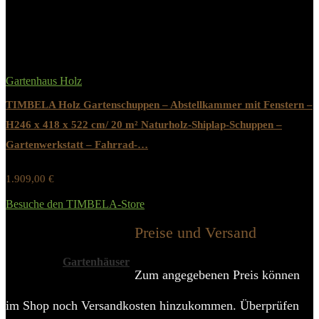
Added to wishlist
Removed from wishlist
0
Gartenhaus Holz
TIMBELA Holz Gartenschuppen – Abstellkammer mit Fenstern –
H246 x 418 x 522 cm/ 20 m² Naturholz-Shiplap-Schuppen –
Gartenwerkstatt – Fahrrad-…
1.909,00
€
Werbung / Preis inkl. 19% MwST.
Besuche den TIMBELA-Store
Added to wishlist
Removed from wishlist
0
Preise und Versand
Alle Kategorien
Gartenhäuser
Zum angegebenen Preis können
im Shop noch Versandkosten hinzukommen. Überprüfen