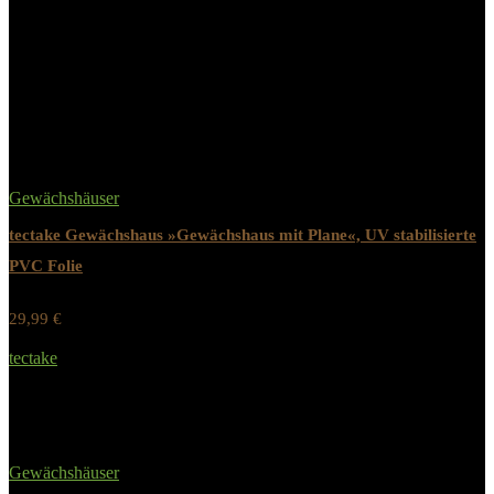
Material
Aluminium
Rahmen
Related Products
Gewächshäuser
tectake Gewächshaus »Gewächshaus mit Plane«, UV stabilisierte
PVC Folie
29,99
€
Werbung / Preis inkl. 19% MwST.
tectake
Added to wishlist
Removed from wishlist
0
Gewächshäuser