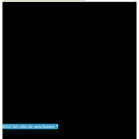
Aluminium 3,6m² mit Fundament 190x190cm inkl. Dachfenster
Treibhaus Garten Frühbeet Aufzucht 5,8m³
Gardebruk Gewächshaus,
Aluminium 3,6m² mit Fundament
190x190cm inkl. Dachfenster
Treibhaus Garten Frühbeet
Aufzucht 5,8m³
Add to wishlist
Added to wishlist
Removed from wishlist
0
212,45
€
Jetzt bei otto.de anschauen *
Inklusive gesetzliche MWST zzgl. Versand