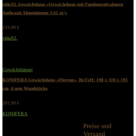
vidaXL Gewächshaus »Gewächshaus mit Fundamentrahmen
Anthrazit Aluminimum 3,61 m³«
133,99
€
Werbung / Preis inkl. 19% MwST.
vidaXL
Added to wishlist
Removed from wishlist
0
Gewächshäuser
KONIFERA Gewächshaus »Florenz«, BxTxH: 190 x 310 x 195
cm, 4 mm Wandstärke
291,99
€
Werbung / Preis inkl. 19% MwST.
KONIFERA
Added to wishlist
Removed from wishlist
0
Preise und
Alle Kategorien
Versand