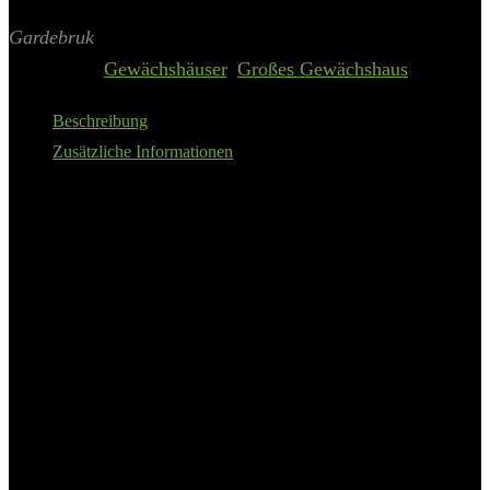
Aktualisiert am 6. August 2026 23:16
II Preis inkl. 19% MwSt.
Gardebruk
Categories:
Gewächshäuser
,
Großes Gewächshaus
Beschreibung
Zusätzliche Informationen
ALUMINIUM GEWÄCHSHAUS: Das Gewächshaus der
Marke Gardebruk besteht aus eloxierten Aluminiumprofilen
und wärmedämmenden Hohlkammerstegscheiben.
HOHE STABILITÄT: Dank zusätzlicher Streben in Wand
und Dachbereich ist die Standfestigkeit gegeben. Das
Fundament aus Stahl sorgt für Stabilität für Ihr Gewächshaus.
PERFEKTE LUFTZIRKULATION: Das klappbare,
praktische Dachfenster sowie die große Schiebetür sorgen für
eine optimale Luftzirkulation. Die Regenrinne lenkt den
Regen nach unten.