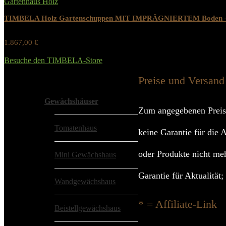
Gartenhaus Holz
TIMBELA Holz Gartenschuppen MIT IMPRÄGNIERTEM Boden – Abst
1.867,00
€
Werbung / Preis inkl. 19% MwST.
Besuche den TIMBELA-Store
Added to wishlist
Removed from wishlist
0
Preise und Versand
Alle Kategorien
Gewächshäuser
Zum angegebenen Preis
Tomatenhaus
keine Garantie für die 
oder Produkte nicht meh
Mini Gewächshaus
Garantie für Aktualität
Wandgewächshaus
* = Affiliate-Link
Beistellgewächshaus