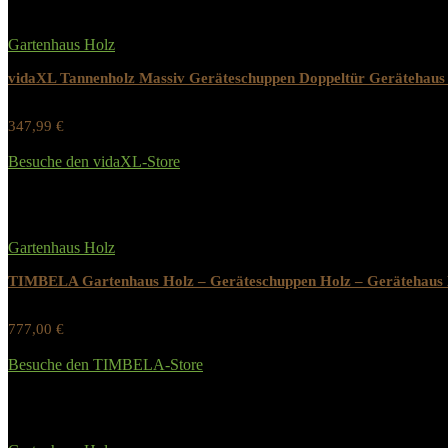
Gartenhaus Holz
vidaXL Tannenholz Massiv Geräteschuppen Doppeltür Gerätehau
347,99
€
Werbung / Preis inkl. 19% MwST.
Besuche den vidaXL-Store
Added to wishlist
Removed from wishlist
0
Gartenhaus Holz
TIMBELA Gartenhaus Holz – Geräteschuppen Holz – Gerätehaus
777,00
€
Werbung / Preis inkl. 19% MwST.
Besuche den TIMBELA-Store
Added to wishlist
Removed from wishlist
0