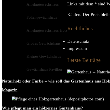
Links mit dem * sind We
Anlehngewächshaus
Käufen. Der Preis bleibt
Foliengewächshaus
Rechtliches
Anlehngewächshaus Holz
Datenschutz
Großes Gewächshaus
Impressum
Kleines Gewächshaus
Letzte Beiträge
Gewächshaus Pavillon
Naturholz oder Farbe – wie soll das Gartenhaus aus Hol
Magazin
Wie pflegt man ein hölzernes Gartenhaus?