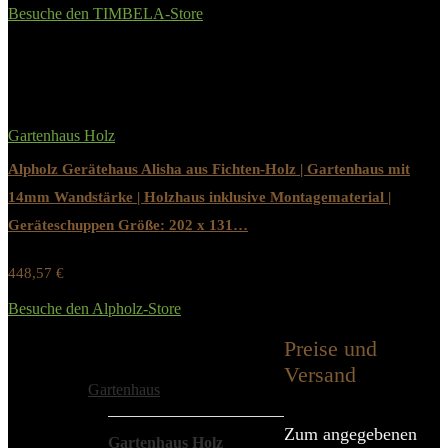
Besuche den TIMBELA-Store
Added to wishlist
Removed from wishlist
0
Gartenhaus Holz
Alpholz Gerätehaus Alisha aus Fichten-Holz | Gartenhaus mit
14mm Wandstärke | Holzhaus inklusive Montagematerial |
Geräteschuppen Größe: 202 x 131…
448,57
€
Werbung / Preis inkl. 19% MwST.
Besuche den Alpholz-Store
Added to wishlist
Removed from wishlist
0
Preise und
Alle Kategorien
Versand
Gartenhaus
Zum angegebenen
Gartenhaus Holz