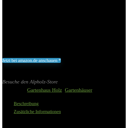
Satteldach mit 21° Dachneigung, aus starken Dachbalken und
Nut- und Federbrettern
Produktabmessungen: ‎331 x 331 x 245 cm, Materialart: Holz,
Volumen: ‎18,93 Kubikmeter
Hersteller: Alpholz, Modellnummer: ‎L1.1.00370.0
1.999,00
€
Jetzt bei amazon.de anschauen *
Inklusive gesetzliche MWST zzgl. Versand
Aktualisiert am 8. August 2026 04:43
II Preis inkl. 19% MwSt.
Besuche den Alpholz-Store
Categories:
Gartenhaus Holz
,
Gartenhäuser
Beschreibung
Zusätzliche Informationen
Das
Alpholz Gartenhaus Palermo
hebt sich durch seine robuste
Konstruktion und sein ästhetisches Design von anderen