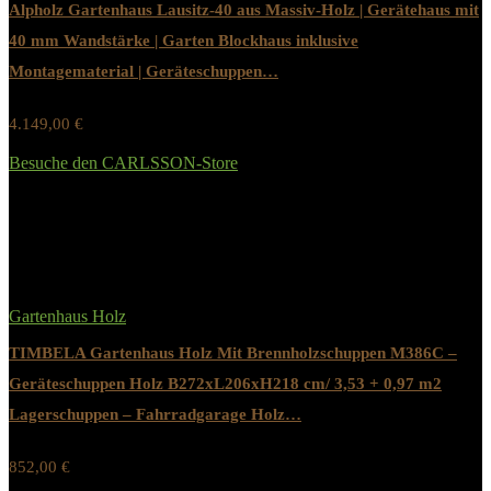
Alpholz Gartenhaus Lausitz-40 aus Massiv-Holz | Gerätehaus mit
40 mm Wandstärke | Garten Blockhaus inklusive
Montagematerial | Geräteschuppen…
4.149,00
€
Werbung / Preis inkl. 19% MwST.
Besuche den CARLSSON-Store
Added to wishlist
Removed from wishlist
0
Gartenhaus Holz
TIMBELA Gartenhaus Holz Mit Brennholzschuppen M386C –
Geräteschuppen Holz B272xL206xH218 cm/ 3,53 + 0,97 m2
Lagerschuppen – Fahrradgarage Holz…
852,00
€
Werbung / Preis inkl. 19% MwST.