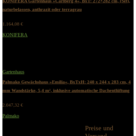
KONIFERA Gartenhaus »Carlberg 4«, BxT: 272×282 cm, (Set),
naturbelassen, anthrazit oder terragrau
1.164,08
€
Werbung / Preis inkl. 19% MwST.
KONIFERA
Added to wishlist
Removed from wishlist
0
Gartenhaus
Palmako Gewächshaus »Emilia«, BxTxH: 240 x 244 x 283 cm, 4
mm Wandstärke, 5,4 m², inklusive automatische Dachentlüftung
2.047,32
€
Werbung / Preis inkl. 19% MwST.
Palmako
Added to wishlist
Removed from wishlist
0
Preise und
Alle Kategorien
Versand