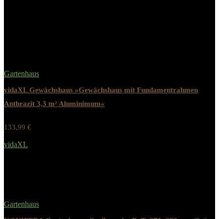
Related Products
Gartenhaus
vidaXL Gewächshaus »Gewächshaus mit Fundamentrahmen
Anthrazit 3,3 m² Aluminimum«
133,99
€
Werbung / Preis inkl. 19% MwST.
vidaXL
Added to wishlist
Removed from wishlist
0
Gartenhaus