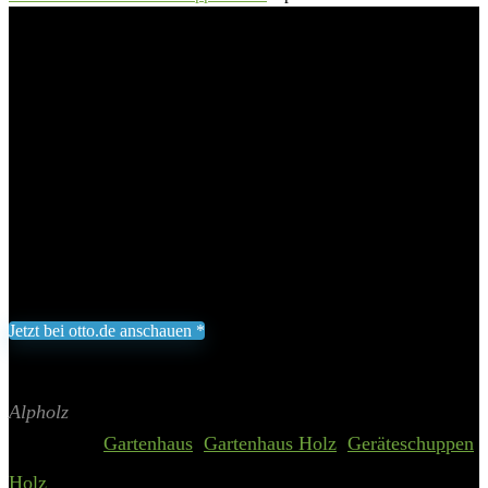
Gartenhaus Modell Sunny-A«, BxT: 225,00×225,00 cm
Alpholz Gartenhaus »5-Eck
Gartenhaus Modell Sunny-A«,
BxT: 225,00×225,00 cm
Add to wishlist
Added to wishlist
Removed from wishlist
0
1.599,00
€
Jetzt bei otto.de anschauen *
Inklusive gesetzliche MWST zzgl. Versand
Aktualisiert am 6. August 2026 01:07
II Preis inkl. 19% MwSt.
Alpholz
Categories:
Gartenhaus
,
Gartenhaus Holz
,
Geräteschuppen
Holz