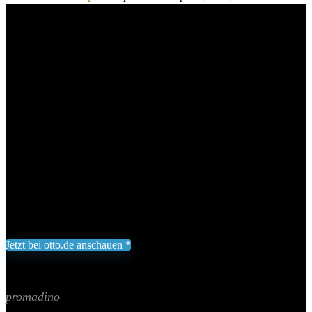
Rundbögen
promadino Spalier, 5 St., 5 Untere
Rundbögen
Add to wishlist
Added to wishlist
Removed from wishlist
0
Für Pavillon »Palma«
Aus imprägniertem Kiefernholz
BxTxH: 133x3x40 cm
170,99
€
Jetzt bei otto.de anschauen *
Inklusive gesetzliche MWST zzgl. Versand
Aktualisiert am 8. August 2026 00:16
II Preis inkl. 19% MwSt.
promadino