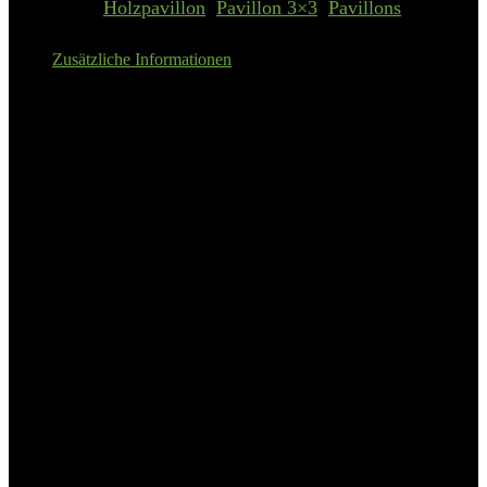
Categories:
Holzpavillon
,
Pavillon 3×3
,
Pavillons
Zusätzliche Informationen
Details:
promadino Spalier, 5 St., 5
Untere Rundbögen
Eigenschaften
UV-beständig, witterungsbeständig
Farbe
honigbraun
Material
Holz
Holzart
Kiefer
Oberflächenbehandlung
imprägniert