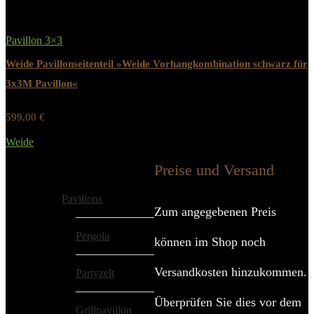
Pavillon 3×3
Weide Pavillonseitenteil »Weide Vorhangkombination schwarz für
3x3M Pavillon«
599,00
€
Werbung / Preis inkl. 19% MwST.
Weide
Added to wishlist
Removed from wishlist
0
Preise und Versand
Alle Kategorien
Pavillons
Zum angegebenen Preis
Pergola
können im Shop noch
Versandkosten hinzukommen.
Partyzelt
Überprüfen Sie dies vor dem
Grillpavillon