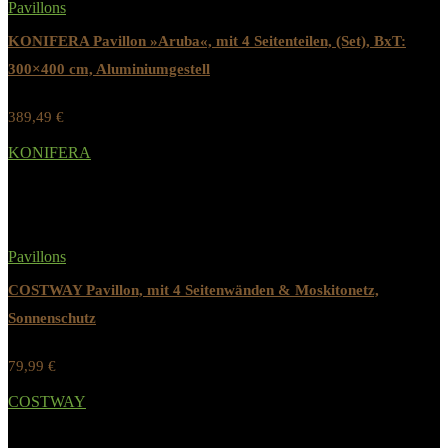
Pavillons
KONIFERA Pavillon »Aruba«, mit 4 Seitenteilen, (Set), BxT:
300×400 cm, Aluminiumgestell
389,49
€
Werbung / Preis inkl. 19% MwST.
KONIFERA
Added to wishlist
Removed from wishlist
0
Pavillons
COSTWAY Pavillon, mit 4 Seitenwänden & Moskitonetz,
Sonnenschutz
79,99
€
Werbung / Preis inkl. 19% MwST.
COSTWAY
Added to wishlist
Removed from wishlist
0