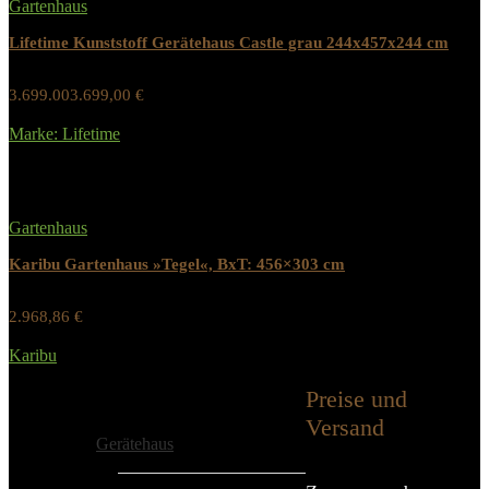
Gartenhaus
Lifetime Kunststoff Gerätehaus Castle grau 244x457x244 cm
3.699.003.699,00
€
Werbung / Preis inkl. 19% MwST.
Marke: Lifetime
Added to wishlist
Removed from wishlist
0
Gartenhaus
Karibu Gartenhaus »Tegel«, BxT: 456×303 cm
2.968,86
€
Werbung / Preis inkl. 19% MwST.
Karibu
Added to wishlist
Removed from wishlist
0
Preise und
Alle Kategorien
Versand
Gerätehaus