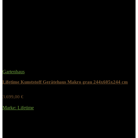
Schneelast maximal
100 kg/m²
Materialstärke Wand
44 mm
Related Products
Gartenhaus
Lifetime Kunststoff Gerätehaus Makro grau 244x605x244 cm
3.699,00
€
Werbung / Preis inkl. 19% MwST.
Marke: Lifetime
Added to wishlist
Removed from wishlist
0