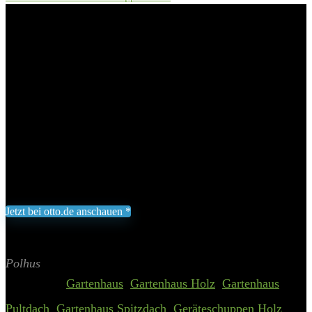
Garden Room Linnea«, BxT: 518,00×278,00 cm
Polhus Gartenhaus »Polhus
Garden Room Linnea«, BxT:
518,00×278,00 cm
Add to wishlist
Added to wishlist
Removed from wishlist
0
5.349,00
€
Jetzt bei otto.de anschauen *
Inklusive gesetzliche MWST zzgl. Versand
Aktualisiert am 6. August 2026 02:20
II Preis inkl. 19% MwSt.
Polhus
Categories:
Gartenhaus
,
Gartenhaus Holz
,
Gartenhaus
Pultdach
,
Gartenhaus Spitzdach
,
Geräteschuppen Holz