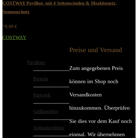
COSTWAY Pavillon, mit 4 Seitenwänden & Moskitonetz,
Sonnenschutz
79,99
€
Werbung / Preis inkl. 19% MwST.
COSTWAY
Added to wishlist
Removed from wishlist
0
Preise und Versand
Alle Kategorien
Pavillons
Zum angegebenen Preis
Pergola
können im Shop noch
Versandkosten
Partyzelt
hinzukommen. Überprüfen
Grillpavillon
Sie dies vor dem Kauf noch
Anbaupavillons
einmal. Wir übernehmen