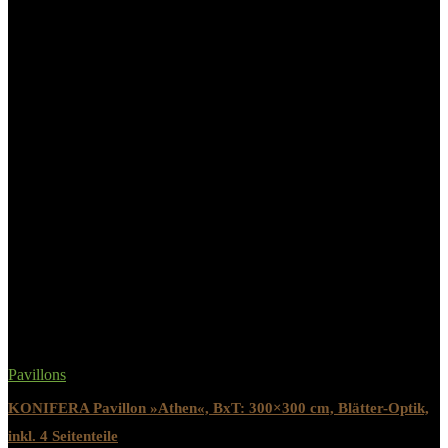
Details:
Lumaland Pavillon »Where
Tomorrow Pop Up Pavillon«,
Gartenzelt Seitenwand Kamel-Braun
Farbe Dach
Seitenwand Kamel-Braun
Materialzusammensetzung
190T Polyester
Related Products
Pavillons
KONIFERA Pavillon »Athen«, BxT: 300×300 cm, Blätter-Optik,
inkl. 4 Seitenteile