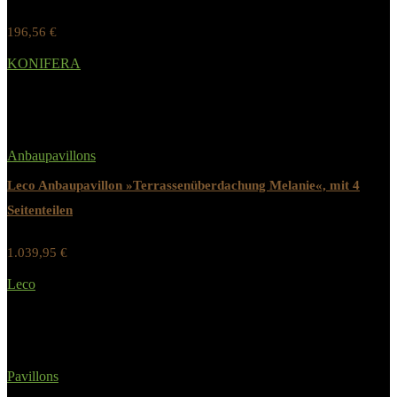
196,56
€
Werbung / Preis inkl. 19% MwST.
KONIFERA
Added to wishlist
Removed from wishlist
0
Anbaupavillons
Leco Anbaupavillon »Terrassenüberdachung Melanie«, mit 4
Seitenteilen
1.039,95
€
Werbung / Preis inkl. 19% MwST.
Leco
Added to wishlist
Removed from wishlist
0
Pavillons