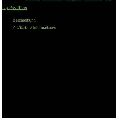
Up Pavillons
Beschreibung
Zusätzliche Informationen
Separates Seitenteil für den Lumaland Outdoor Pop Up
Pavillon: perfekte Ergänzung für das hochwertige Gartenzeltt
Seitenteil aus langlebigem Material und mit passgenauen
Maßen: Die trapezförmige Zeltwand verfügt über die Maße
225 x 155 x 132,5 cm, lässt sich dadurch passgenau einsetzen
190T Oxford-Polyester mit isolierender PU-Beschichtung –
Wassersäule von 1000 mm
nach DIN ISO 10966 gilt das Material ab einer Wassersäule
von 1000 mm als regenresisten
UV-Schutz mit Lichtschutzfaktor 50+ bewahrt Sie zuverlässig
vor zu starker Sonneneinstrahlung