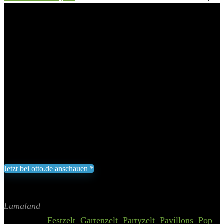
Up Pavillon«, Gartenzelt Seitenwand Kamel-Braun
Lumaland Pavillon »Where
Tomorrow Pop Up Pavillon«,
Gartenzelt Seitenwand Kamel-
Braun
Add to wishlist
Added to wishlist
Removed from wishlist
0
14,99
€
Jetzt bei otto.de anschauen *
Inklusive gesetzliche MWST zzgl. Versand
Aktualisiert am 7. August 2026 00:19
II Preis inkl. 19% MwSt.
Lumaland
Categories:
Festzelt
,
Gartenzelt
,
Partyzelt
,
Pavillons
,
Pop