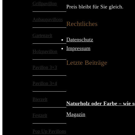
Grillpavillon
Preis bleibt für Sie gleich.
Anbaupavillons
Rechtliches
Gartenzelt
Datenschutz
Impressum
Holzpavillon
Letzte Beiträge
Pavillon 3×3
Pavillon 3×4
Bierzelt
Naturholz oder Farbe – wie s
Magazin
Festzelt
Pop Up Pavillons