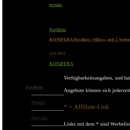
tectake
Added to wishlist
Removed from wishlist
0
Pavillons
KONIFERA Pavillon »Milos«, mit 2 Seitent
229,99
€
Werbung / Preis inkl. 19% MwST.
KONIFERA
Added to wishlist
Removed from wishlist
0
Alle Kategorien
Verfügbarkeitsangaben, und haf
Pavillons
Angebote können sich jederzeit
Pergola
* = Affiliate-Link
Partyzelt
Links mit dem * sind Werbelink