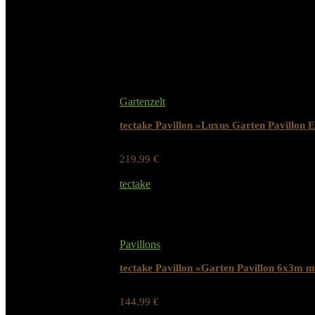
Aufbauhinweise
Selb
Related Products
Gartenzelt
tectake Pavillon »Luxus Garten Pavillon
219,99
€
Werbung / Preis inkl. 19% MwST.
tectake
Added to wishlist
Removed from wishlist
0
Pavillons
tectake Pavillon »Garten Pavillon 6x3m mi
144,99
€
Werbung / Preis inkl. 19% MwST.