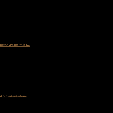
stmontage mit Aufbauanleitung
 Emine 4x3m mit 6«
t 5 Seitenteilen«