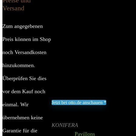
Preise und
Versand
KONIFERA Pavillon »An
Zum angegebenen
Add to wishlist
Added to wishlist
Removed fr
Preis können im Shop
Aus pulverbeschichtetem Aluminium
noch Versandkosten
Dach aus 6 mm starken Polycarbonat
Mit Sonnensegel aus Polyester zum 
hinzukommen.
Sockelmaß (BxT): 270 x 335 cm
Überprüfen Sie dies
7,6 cm Pfostenstärke
vor dem Kauf noch
146,99
€
Jetzt bei otto.de anschauen *
einmal. Wir
Inklusive gesetzliche MWST zzgl. Versand
übernehmen keine
Aktualisiert am 5. August 2026 02:08
II Pre
KONIFERA
Garantie für die
Category:
Pavillons