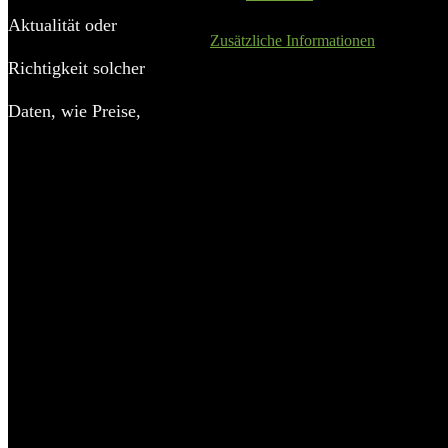
Aktualität oder
Zusätzliche Informationen
Richtigkeit solcher
Details:
KONIFERA Pavillon
Daten, wie Preise,
Grundform
quadr
Tiefe außen
365 
Lieferumfang
Seit
Tiefe Sockelmaß
335 
Breite Sockelmaß
270 
Höhe First
272 