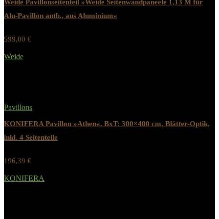
Weide Pavillonseitenteil »Weide Seitenwandpaneele 1,13 M für
Alu-Pavillon anth., aus Aluminium«
599,00
€
Werbung / Preis inkl. 19% MwST.
Weide
Added to wishlist
Removed from wishlist
0
Pavillons
KONIFERA Pavillon »Athen«, BxT: 300×400 cm, Blätter-Optik,
inkl. 4 Seitenteile
196,39
€
Werbung / Preis inkl. 19% MwST.
KONIFERA
Added to wishlist
Removed from wishlist
0