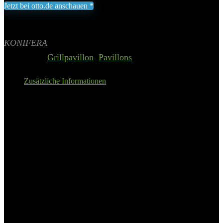
Jetzt bei otto.de anschauen *
Inklusive gesetzliche MWST zzgl. Versand
Aktualisiert am 5. August 2026 23:36
II Preis inkl. 19% MwSt.
KONIFERA
Categories:
Grillpavillon
,
Pavillons
Zusätzliche Informationen
Details:
KONIFERA Grillpavillon
»Porto«, BxTxH: 240x150x251cm,
verschiedene Farben
Grundform
rechteckig
Grammatur Dach
200 g/m²