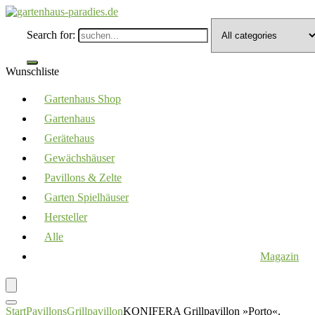
Search for:
Wunschliste
Gartenhaus Shop
Gartenhaus
Gerätehaus
Gewächshäuser
Pavillons & Zelte
Garten Spielhäuser
Hersteller
Alle
Magazin
Start
Pavillons
Grillpavillon
KONIFERA Grillpavillon »Porto«,