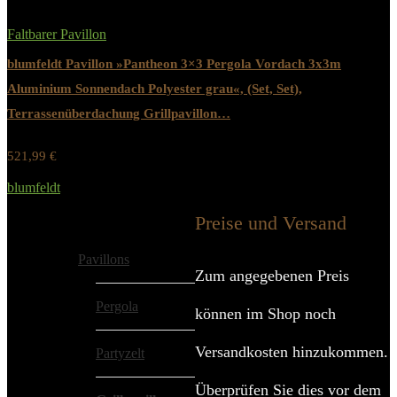
Faltbarer Pavillon
blumfeldt Pavillon »Pantheon 3×3 Pergola Vordach 3x3m
Aluminium Sonnendach Polyester grau«, (Set, Set),
Terrassenüberdachung Grillpavillon…
521,99
€
Werbung / Preis inkl. 19% MwST.
blumfeldt
Added to wishlist
Removed from wishlist
0
Preise und Versand
Alle Kategorien
Pavillons
Zum angegebenen Preis
Pergola
können im Shop noch
Versandkosten hinzukommen.
Partyzelt
Überprüfen Sie dies vor dem