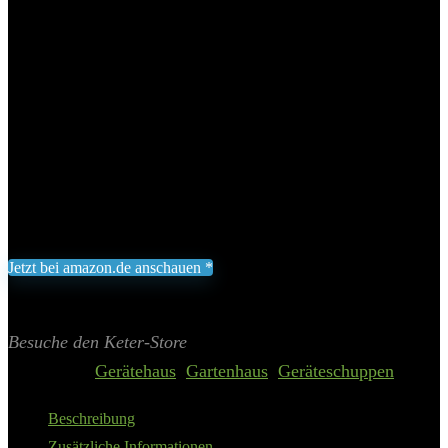
(Schloss nicht inklusive) für erhöhten Schutz
Hergestellt aus wetterfestem, wasserdichtem und UV-
beständigem Kunststoff mit Stahlverstärkung für
Langlebigkeit und Stabilität
Zwei Regale im Lieferumfang enthalten, um die Organisation
und Lagerung von Gartengeräten und Werkzeugen zu
erleichtern
591,29
€
Jetzt bei amazon.de anschauen *
Inklusive gesetzliche MWST zzgl. Versand
Aktualisiert am 5. August 2026 05:28
II Preis inkl. 19% MwSt.
Besuche den Keter-Store
Categories:
Gerätehaus
,
Gartenhaus
,
Geräteschuppen
Beschreibung
Zusätzliche Informationen