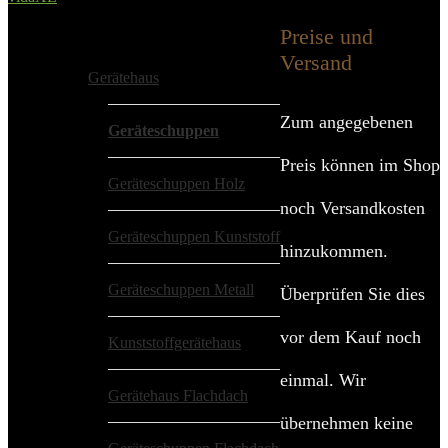
Added to wishlist
Removed from wishlist
0
Preise und
Alle Kategorien
Versand
Gerätehaus
Zum angegebenen
Geräteschuppen
Preis können im Shop
Geräteschuppen Holz
noch Versandkosten
Geräteschuppen Kunststoff
hinzukommen.
Geräteschuppen Metall
Überprüfen Sie dies
vor dem Kauf noch
Kunststoffgerätehaus
einmal. Wir
Gerätehaus Flachdach
übernehmen keine