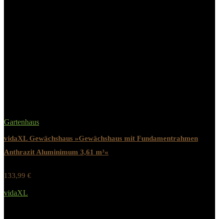
Hersteller
‎Tepro
Modellnummer
‎17197898
Related Products
Gartenhaus
vidaXL Gewächshaus »Gewächshaus mit Fundamentrahmen
Anthrazit Aluminimum 3,61 m³«
133,99
€
Werbung / Preis inkl. 19% MwST.
vidaXL
Added to wishlist
Removed from wishlist
0