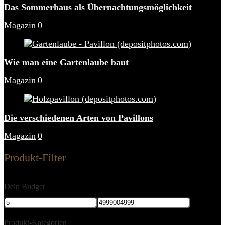
Das Sommerhaus als Übernachtungsmöglichkeit
Magazin
0
Wie man eine Gartenlaube baut
Magazin
0
Die verschiedenen Arten von Pavillons
Magazin
0
Produkt-Filter
Dein Budget
Produkt-Kategorien