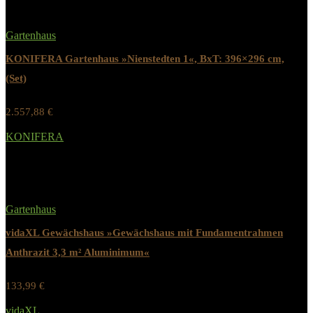
Gartenhaus
KONIFERA Gartenhaus »Nienstedten 1«, BxT: 396×296 cm,
(Set)
2.557,88
€
Werbung / Preis inkl. 19% MwST.
KONIFERA
Added to wishlist
Removed from wishlist
0
Gartenhaus
vidaXL Gewächshaus »Gewächshaus mit Fundamentrahmen
Anthrazit 3,3 m² Aluminimum«
133,99
€
Werbung / Preis inkl. 19% MwST.
vidaXL