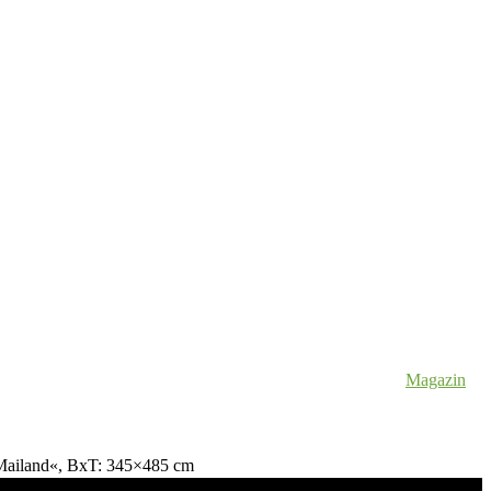
Magazin
»Mailand«, BxT: 345×485 cm