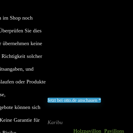
Karibu Pavillon »Mail
n im Shop noch
berprüfen Sie dies
Add to wishlist
Added to wishlist
Removed fro
r übernehmen keine
Holzpavillon aus nordischen Fichtenho
Sockelmaß (BxT): 289×429 cm
 Richtigkeit solcher
Mit Bitumendachpappe
itsangaben, und
Pfostenstärke: 9 cm, mit Schifterschnitt
75 kg/m² Schneelast
slaufen oder Produkte
1.256,17
€
se,
Jetzt bei otto.de anschauen *
gebote können sich
Inklusive gesetzliche MWST zzgl. Versand
Aktualisiert am 8. August 2026 02:56
II Prei
 Keine Garantie für
Karibu
Categories:
Holzpavillon
,
Pavillons
s Risiko.