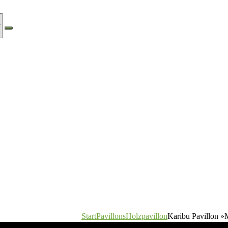
Start
Pavillons
Holzpavillon
Karibu Pavillon 