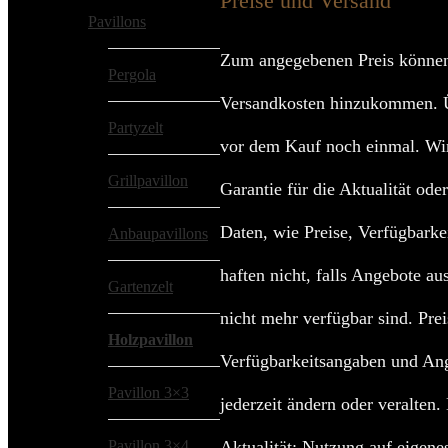
Preise und Versand
Pavillons
Zum angegebenen Preis könne
Pergola
Versandkosten hinzukommen. Ü
Partyzelt
vor dem Kauf noch einmal. Wi
Grillpavillon
Garantie für die Aktualität oder
Daten, wie Preise, Verfügbarke
Anbaupavillons
haften nicht, falls Angebote au
Gartenzelt
nicht mehr verfügbar sind. Prei
Holzpavillon
Verfügbarkeitsangaben und An
Pavillon 3×3
jederzeit ändern oder veralten.
Pavillon 3×4
Aktualität; Nutzung auf eigene