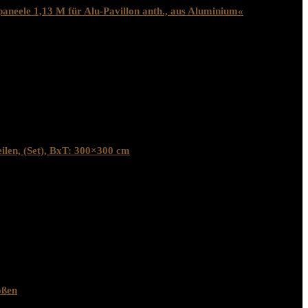
paneele 1,13 M für Alu-Pavillon anth., aus Aluminium«
ilen, (Set), BxT: 300×300 cm
ößen