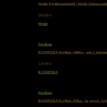
Weide Pavillonseitenteil »Weide Seitenwand
599,00
€
Werbung / Preis inkl. 19% MwST.
Weide
Added to wishlist
Removed from wishlist
0
Pavillons
KONIFERA Pavillon »Milos«, mit 2 Seitente
229,99
€
Werbung / Preis inkl. 19% MwST.
KONIFERA
Added to wishlist
Removed from wishlist
0
Pavillons
KONIFERA Pavillon »Elba«, in versch. Gr