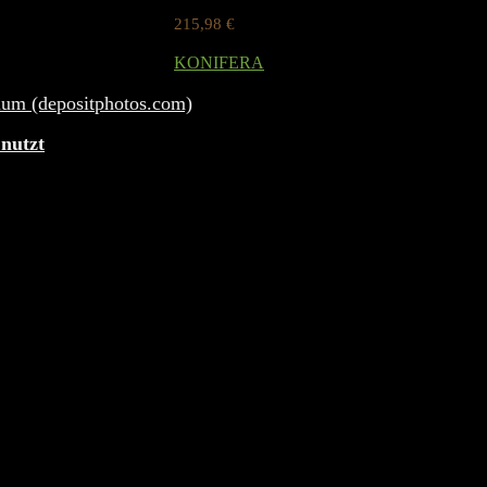
215,98
€
Werbung / Preis inkl. 19% MwST.
KONIFERA
Added to wishlist
Removed from wishlist
0
 nutzt