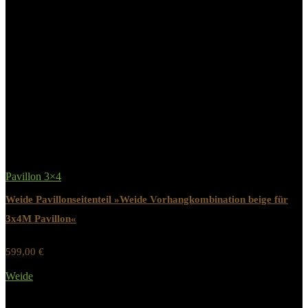
Art Dacheindeckung
Rechteck-Dachschindeln
Aufbauhinweise
Selbstmontage mit Aufbauanleitung
Related Products
Pavillon 3×4
Weide Pavillonseitenteil »Weide Vorhangkombination beige für
3x4M Pavillon«
599,00
€
Werbung / Preis inkl. 19% MwST.
Weide
Added to wishlist
Removed from wishlist
0