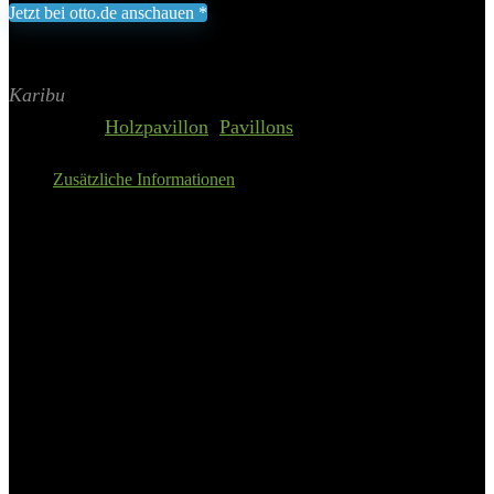
Jetzt bei otto.de anschauen *
Inklusive gesetzliche MWST zzgl. Versand
Aktualisiert am 8. August 2026 01:19
II Preis inkl. 19% MwSt.
Karibu
Categories:
Holzpavillon
,
Pavillons
Zusätzliche Informationen
Details:
Karibu Pavillon »Mailand 2«,
(Set), BxT: 345×696 cm, inkl.
Dachschindeln und Pfostenanker
Grundform
rechteckig
Hinweis Maßangaben
Alle Angaben sind ca.-Maße.