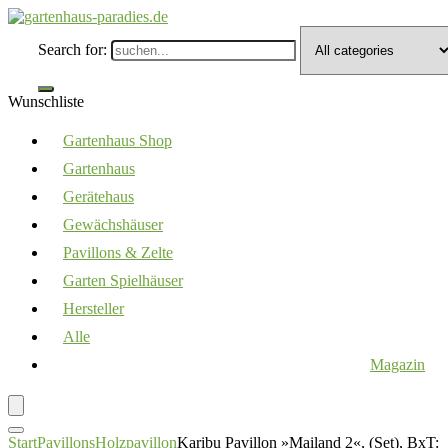
Search for:
Wunschliste
Gartenhaus Shop
Gartenhaus
Gerätehaus
Gewächshäuser
Pavillons & Zelte
Garten Spielhäuser
Hersteller
Alle
Magazin
Start
Pavillons
Holzpavillon
Karibu Pavillon »Mailand 2«, (Set), BxT: