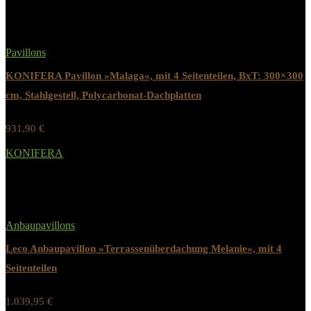
Pavillons
KONIFERA Pavillon »Malaga«, mit 4 Seitenteilen, BxT: 300×300
cm, Stahlgestell, Polycarbonat-Dachplatten
931,90
€
Werbung / Preis inkl. 19% MwST.
KONIFERA
Added to wishlist
Removed from wishlist
0
Anbaupavillons
Leco Anbaupavillon »Terrassenüberdachung Melanie«, mit 4
Seitenteilen
1.039,95
€