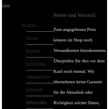
Werbung / Preis inkl. 19% MwST.
Leco
Added to wishlist
Removed from wishlist
0
Preise und Versand
Alle Kategorien
Pavillons
Zum angegebenen Preis
Pergola
können im Shop noch
Versandkosten hinzukommen.
Partyzelt
Überprüfen Sie dies vor dem
Grillpavillon
Kauf noch einmal. Wir
Anbaupavillons
übernehmen keine Garantie
Gartenzelt
für die Aktualität oder
Holzpavillon
Richtigkeit solcher Daten,