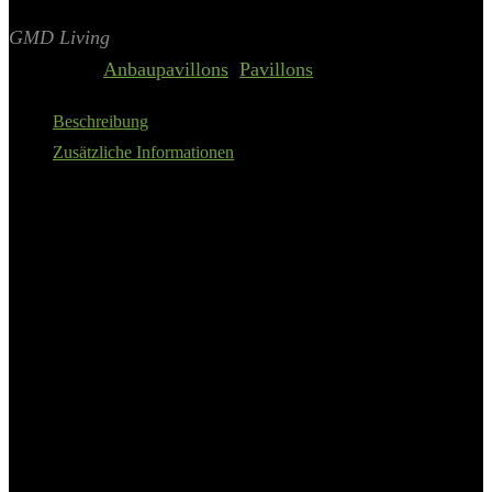
Aktualisiert am 8. August 2026 00:19
II Preis inkl. 19% MwSt.
GMD Living
Categories:
Anbaupavillons
,
Pavillons
Beschreibung
Zusätzliche Informationen
2 er Set Pavillon Seitenwände passend zu Garten Pavillon
und Partyzelt ESPRIT
ein Seitenteil hat ein Kunststoff-Fenster, das zweite Seitenteil
einen Reißverschluss Durchgang
die Seitenteile bieten in Verbindung mit dem ESPRIT
Pavillon effektiven Sicht- und Windschutz
bitte bestellen Sie Größe und Farbe passend zu Ihrem
ESPRIT Pavillon
Details:
GMD Living Anbaupavillon