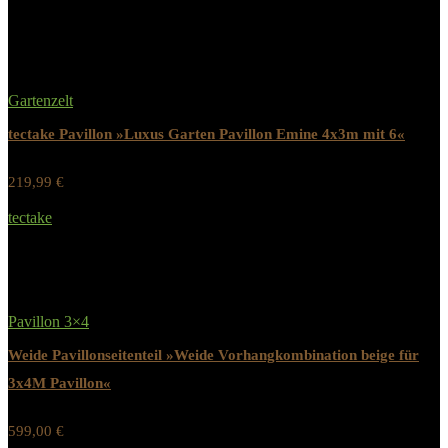
Related Products
Gartenzelt
tectake Pavillon »Luxus Garten Pavillon Emine 4x3m mit 6«
219,99
€
Werbung / Preis inkl. 19% MwST.
tectake
Added to wishlist
Removed from wishlist
0
Pavillon 3×4
Weide Pavillonseitenteil »Weide Vorhangkombination beige für
3x4M Pavillon«
599,00
€