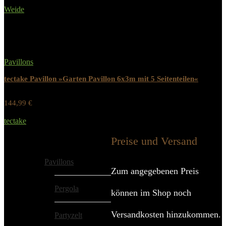
Werbung / Preis inkl. 19% MwST.
Weide
Added to wishlist
Removed from wishlist
0
Pavillons
tectake Pavillon »Garten Pavillon 6x3m mit 5 Seitenteilen«
144,99
€
Werbung / Preis inkl. 19% MwST.
tectake
Added to wishlist
Removed from wishlist
0
Preise und Versand
Alle Kategorien
Pavillons
Zum angegebenen Preis
Pergola
können im Shop noch
Versandkosten hinzukommen.
Partyzelt