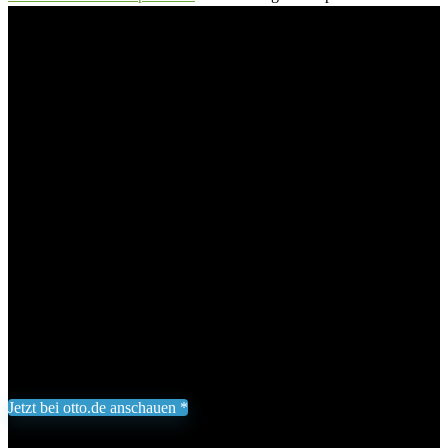
»ESPRIT PAVILLON«, (2er Set ESPRIT Pavillon Seitenteile, 2
Seitenteile passend für ESPRIT Pavillon), Sicht- und…
GMD Living Anbaupavillon
»ESPRIT PAVILLON«, (2er Set
ESPRIT Pavillon Seitenteile, 2
Seitenteile passend für ESPRIT
Pavillon), Sicht- und…
Add to wishlist
Added to wishlist
Removed from wishlist
0
77,95
€
Jetzt bei otto.de anschauen *
Inklusive gesetzliche MWST zzgl. Versand