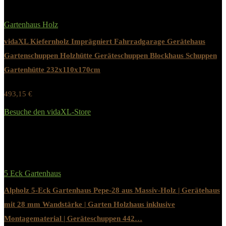
Gartenhaus Holz
vidaXL Kiefernholz Imprägniert Fahrradgarage Gerätehaus
Gartenschuppen Holzhütte Geräteschuppen Blockhaus Schuppen
Gartenhütte 232x110x170cm
493,15
€
Werbung / Preis inkl. 19% MwST.
Besuche den vidaXL-Store
Added to wishlist
Removed from wishlist
0
5 Eck Gartenhaus
Alpholz 5-Eck Gartenhaus Pepe-28 aus Massiv-Holz | Gerätehaus
mit 28 mm Wandstärke | Garten Holzhaus inklusive
Montagematerial | Geräteschuppen 442…