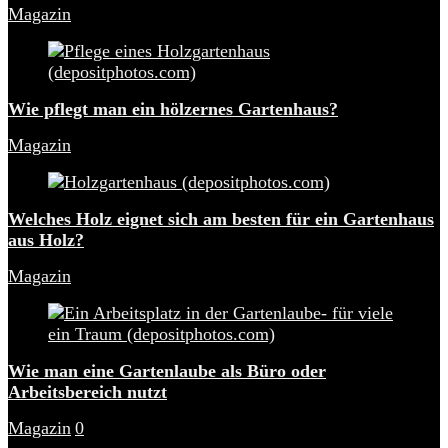
Magazin
Wie pflegt man ein hölzernes Gartenhaus?
Magazin
Welches Holz eignet sich am besten für ein Gartenhaus
aus Holz?
Magazin
Wie man eine Gartenlaube als Büro oder
Arbeitsbereich nutzt
Magazin
0