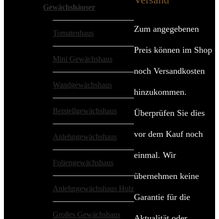
Gewächshäuser
Zum angegebenen
Tomatenhaus
Preis können im Shop
Mini Gewächshaus
noch Versandkosten
Wandgewächshaus
hinzukommen.
Beistellgewächshaus
Überprüfen Sie dies
vor dem Kauf noch
Anlehngewächshaus
einmal. Wir
Foliengewächshaus
übernehmen keine
Anlehngewächshaus Holz
Garantie für die
Großes Gewächshaus
Aktualität oder