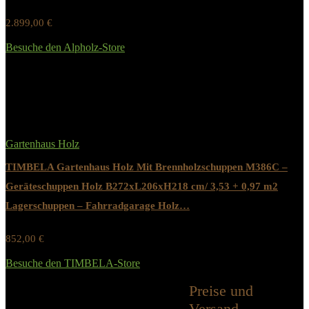
2.899,00
€
Werbung / Preis inkl. 19% MwST.
Besuche den Alpholz-Store
Added to wishlist
Removed from wishlist
0
Gartenhaus Holz
TIMBELA Gartenhaus Holz Mit Brennholzschuppen M386C –
Geräteschuppen Holz B272xL206xH218 cm/ 3,53 + 0,97 m2
Lagerschuppen – Fahrradgarage Holz…
852,00
€
Werbung / Preis inkl. 19% MwST.
Besuche den TIMBELA-Store
Added to wishlist
Removed from wishlist
0
Preise und
Alle Kategorien
Versand