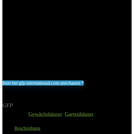
Versandkostenfreie Lieferung und schnelle Lieferzeit
Gewicht abhängig von der Menge der verwendeten
ALLTOP-Plexiglas Platten
Optionale Verglasung mit ALLTOP Plexiglas
Hohlkammerplatten für verbesserte Lichtdurchlässigkeit und
UV-Schutz
Inklusive umfassender Aufbauanleitung, Montagevideos
verfügbar zur Erleichterung des Selbstaufbaus
3.219,00
€
Jetzt bei gfp-international.com anschauen *
Inklusive gesetzliche MWST zzgl. Versand
Aktualisiert am 8. August 2026 03:21
II Preis inkl. 19% MwSt.
GFP
Categories:
Gewächshäuser
,
Gartenhäuser
Beschreibung