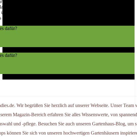
ührten Fundamentes für einen Geräteschuppen beträgt bei gutem
aterialien und dem Klima, in dem es sich befindet. Daher muss beim
rlegt sein. Um eine langfristige Stabilität zu gewährleisten, ist es
es Fundaments alle Anweisungen des Herstellers genau zu befolgen.
eiten gibt es dafür?
adies.de. Wir begrüßen Sie herzlich auf unserer Webseite. Unser Team 
nserem Magazin-Bereich erfahren Sie alles Wissenswerte, von spannen
uswahl und -pflege. Besuchen Sie auch unseren Gartenhaus-Blog, um s
ps können Sie sich von unseren hochwertigen Gartenhäusern inspiriere