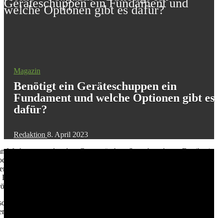
Geräteschuppen ein Fundament und
welche Optionen gibt es dafür?
Magazin
Benötigt ein Geräteschuppen ein
Fundament und welche Optionen gibt es
dafür?
Redaktion
8. April 2023
man Werkzeuge und andere Gegenstände aufbewahren kann. Es gibt sie
der als Bausatz gekauft werden. Es gibt zwar keine allgemeingültige
r es gibt einige Überlegungen, die bei der Entscheidung, welche Art
n. In diesem Artikel werden die verschiedenen Optionen für
rtert.
schuppen erforderlich ist, besteht darin, die Größe des Bauwerks und
ere Strukturen benötigen möglicherweise eine zusätzliche