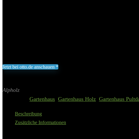
Alpholz Gartenhaus »Alpholz Gart
cm
Add to wishlist
Added to wishlist
Removed from wishlist
0
1.799,00
€
Jetzt bei otto.de anschauen *
Inklusive gesetzliche MWST zzgl. Versand
Aktualisiert am 8. August 2026 01:51
II Preis inkl. 19% MwSt.
Alpholz
Categories:
Gartenhaus
,
Gartenhaus Holz
,
Gartenhaus Pultd
Beschreibung
Zusätzliche Informationen
40 mm Wandstärke: Gartenhaus gefertigt in stabiler Blockbohle