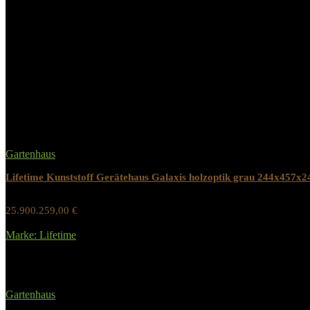
Fläche Dach
19.83 m²
Materialstärke Wand
40 mm
Related Products
Gartenhaus
Lifetime Kunststoff Gerätehaus Galaxis holzoptik grau 244x457x
25.900.259,00
€
Werbung / Preis inkl. 19% MwST.
Marke: Lifetime
Added to wishlist
Removed from wishlist
0
Gartenhaus