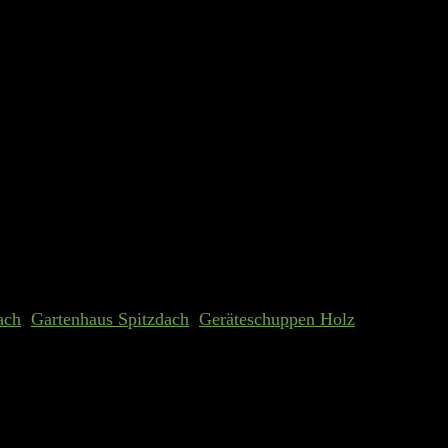
enhaus Lausitz ISO mit Priwatt Sol
ach
,
Gartenhaus Spitzdach
,
Geräteschuppen Holz
nbauweise aus Nordische Fichte die 4-fach Eckausfräsung und das Nut-,