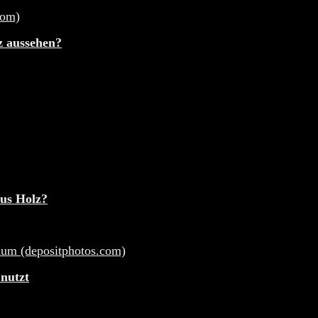
z aussehen?
aus Holz?
 nutzt