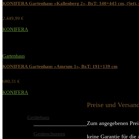
KONIFERA Gartenhaus »Kallenberg 2«, BxT: 340×443 cm, (Set), 
2.449,99
€
Werbung / Preis inkl. 19% MwST.
KONIFERA
Added to wishlist
Removed from wishlist
0
Gartenhaus
KONIFERA Gartenhaus »Amrum 1«, BxT: 191×139 cm
680,31
€
Werbung / Preis inkl. 19% MwST.
KONIFERA
Added to wishlist
Removed from wishlist
0
Preise und Versan
Alle Kategorien
Gerätehaus
Zum angegebenen Prei
Geräteschuppen
keine Garantie für die 